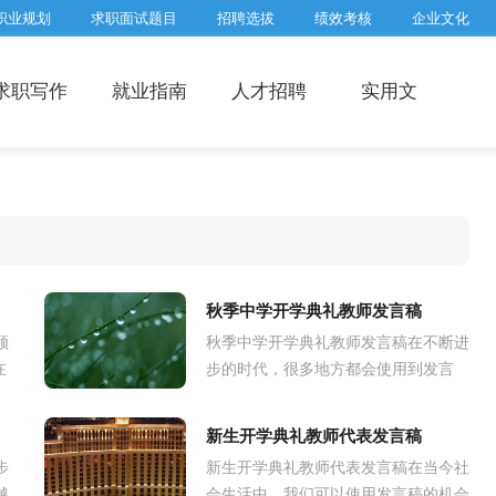
职业规划
求职面试题目
招聘选拔
绩效考核
企业文化
求职写作
就业指南
人才招聘
实用文
秋季中学开学典礼教师发言稿
领
秋季中学开学典礼教师发言稿在不断进
在
步的时代，很多地方都会使用到发言
怀
稿，发言稿的内容要根据具体情境、具
.
体场合来确定，要求情感真实，尊重观
新生开学典礼教师代表发言稿
众。...
步
新生开学典礼教师代表发言稿在当今社
越
会生活中，我们可以使用发言稿的机会