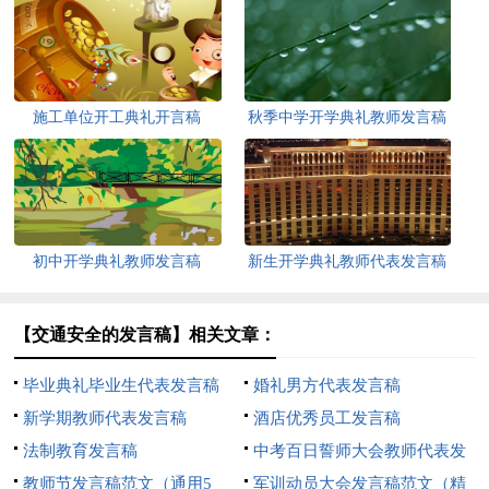
施工单位开工典礼开言稿
秋季中学开学典礼教师发言稿
初中开学典礼教师发言稿
新生开学典礼教师代表发言稿
【交通安全的发言稿】相关文章：
毕业典礼毕业生代表发言稿
婚礼男方代表发言稿
新学期教师代表发言稿
酒店优秀员工发言稿
法制教育发言稿
中考百日誓师大会教师代表发
教师节发言稿范文（通用5
言稿
军训动员大会发言稿范文（精