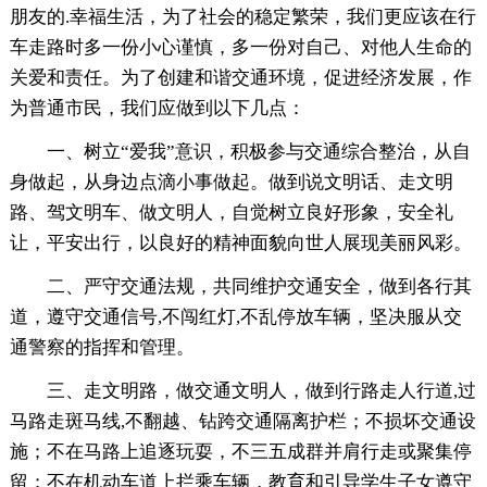
朋友的.幸福生活，为了社会的稳定繁荣，我们更应该在行
车走路时多一份小心谨慎，多一份对自己、对他人生命的
关爱和责任。为了创建和谐交通环境，促进经济发展，作
为普通市民，我们应做到以下几点：
一、树立“爱我”意识，积极参与交通综合整治，从自
身做起，从身边点滴小事做起。做到说文明话、走文明
路、驾文明车、做文明人，自觉树立良好形象，安全礼
让，平安出行，以良好的精神面貌向世人展现美丽风彩。
二、严守交通法规，共同维护交通安全，做到各行其
道，遵守交通信号,不闯红灯,不乱停放车辆，坚决服从交
通警察的指挥和管理。
三、走文明路，做交通文明人，做到行路走人行道,过
马路走斑马线,不翻越、钻跨交通隔离护栏；不损坏交通设
施；不在马路上追逐玩耍，不三五成群并肩行走或聚集停
留；不在机动车道上拦乘车辆，教育和引导学生子女遵守