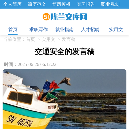
个人简历
简历范文
简历模板
实习报告
职业规划
求职面试题
招聘选拔
绩效考核
企业文化
工作计划
目
工作总结
辞职报告
首页
求职写作
就业指南
人才招聘
实用文
当前位置：
首页
>
实用文
>
发言稿
交通安全的发言稿
时间：2025-06-26 06:12:22