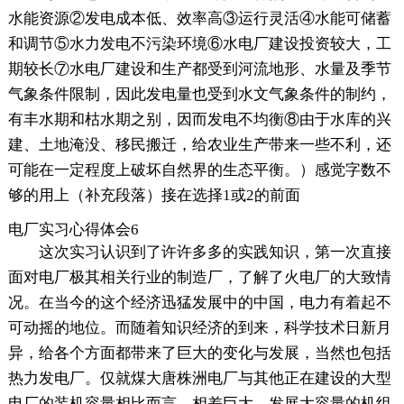
水能资源②发电成本低、效率高③运行灵活④水能可储蓄
和调节⑤水力发电不污染环境⑥水电厂建设投资较大，工
期较长⑦水电厂建设和生产都受到河流地形、水量及季节
气象条件限制，因此发电量也受到水文气象条件的制约，
有丰水期和枯水期之别，因而发电不均衡⑧由于水库的兴
建、土地淹没、移民搬迁，给农业生产带来一些不利，还
可能在一定程度上破坏自然界的生态平衡。）感觉字数不
够的用上（补充段落）接在选择1或2的前面
电厂实习心得体会6
这次实习认识到了许许多多的实践知识，第一次直接
面对电厂极其相关行业的制造厂，了解了火电厂的大致情
况。在当今的这个经济迅猛发展中的中国，电力有着起不
可动摇的地位。而随着知识经济的到来，科学技术日新月
异，给各个方面都带来了巨大的变化与发展，当然也包括
热力发电厂。仅就煤大唐株洲电厂与其他正在建设的大型
电厂的装机容量相比而言，相差巨大，发展大容量的机组