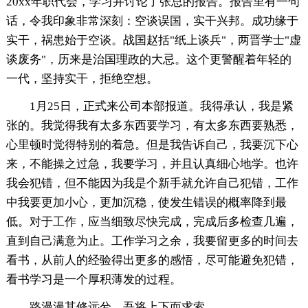
20xx年职代会，学习并讨论了张总的报告。报告里有一句
话，令我印象非常深刻：空谈误国，实干兴邦。成功缘于
实干，祸患始于空谈。战国赵括"纸上谈兵"，两晋学士"虚
谈废务"，历来是治国理政的大忌。这个更警醒着年轻的
一代，坚持实干，拒绝空想。
1月25日，正式来公司本部报道。我得承认，我是紧
张的。我觉得我有太多东西要学习，有太多东西要熟悉，
心里顿时觉得特别的着急。但是我告诉自己，我要沉下心
来，不能操之过急，我要学习，并且认真细心地学。也许
我会犯错，但不能因为我是个新手就允许自己犯错，工作
中我要更加小心，更加沉稳，使发生错误的概率降到最
低。对于工作，应当细致尽快完成，完成后多检查几遍，
直到自己满意为止。工作学习之余，我要留更多的时间去
看书，从前人的经验得出更多的感悟，尽可能避免犯错，
看书学习是一个厚积薄发的过程。
路漫漫其修远兮，吾将上下而求索。