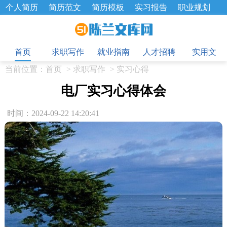
个人简历
简历范文
简历模板
实习报告
职业规划
求职面试题
招聘选拔
绩效考核
企业文化
工作计划
目
工作总结
辞职报告
首页
求职写作
就业指南
人才招聘
实用文
当前位置：
首页
>
求职写作
>
实习心得
电厂实习心得体会
时间：2024-09-22 14:20:41