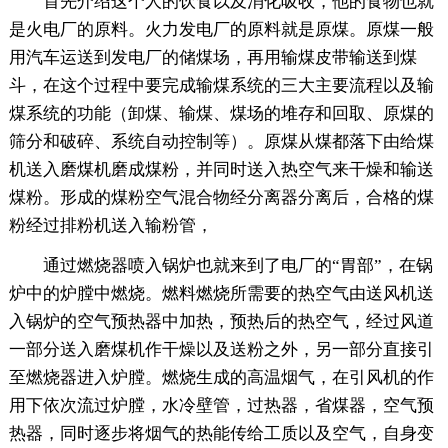
首先介绍这个人的饮食以及消化吸收，他的食物也就
是火电厂的原料。火力发电厂的原料就是原煤。原煤一般
用汽车运送到发电厂的储煤场，再用输煤皮带输送到煤
斗，在这个过程中要完成输煤系统的三大主要流程以及输
煤系统的功能（卸煤、输煤、煤场的堆存和回取、原煤的
筛分和破碎、系统自动控制等）。原煤从煤都落下由给煤
机送入磨煤机磨成煤粉，并同时送入热空气来干燥和输送
煤粉。形成的煤粉空气混合物经分离器分离后，合格的煤
粉经过排粉机送入输粉管，
通过燃烧器喷入锅炉也就来到了电厂的“胃部”，在锅
炉中的炉膛中燃烧。燃料燃烧所需要的热空气由送风机送
入锅炉的空气预热器中加热，预热后的热空气，经过风道
一部分送入磨煤机作干燥以及送粉之外，另一部分直接引
至燃烧器进入炉膛。燃烧生成的高温烟气，在引风机的作
用下依次流过炉膛，水冷壁管，过热器，省煤器，空气预
热器，同时逐步将烟气的热能传给工质以及空气，自身变