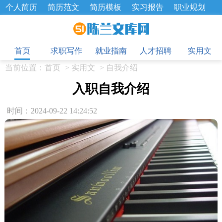
个人简历
简历范文
简历模板
实习报告
职业规划
求职面试题
招聘选拔
绩效考核
企业文化
工作计划
目
工作总结
辞职报告
首页
求职写作
就业指南
人才招聘
实用文
当前位置：
首页
>
实用文
>
自我介绍
入职自我介绍
时间：2024-09-22 14:24:52