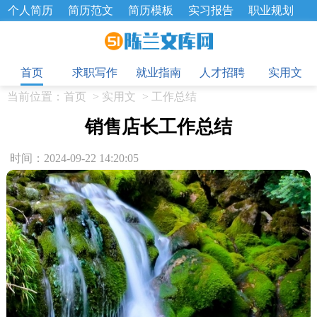
个人简历
简历范文
简历模板
实习报告
职业规划
求职面试题
招聘选拔
绩效考核
企业文化
工作计划
目
工作总结
辞职报告
首页
求职写作
就业指南
人才招聘
实用文
当前位置：
首页
>
实用文
>
工作总结
销售店长工作总结
时间：2024-09-22 14:20:05