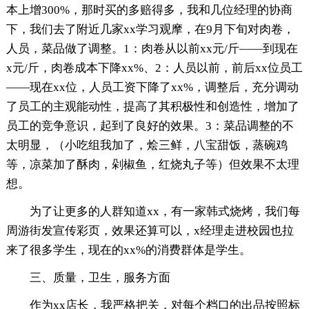
本上增300%，那时买的多赔得多，我和几位经理的协商
下，我们去了附近几家xx学习观摩，在9月下旬对肉卷，
人员，菜品做了调整。1：肉卷从以前xx元/斤——到现在
x元/斤，肉卷成本下降xx%、2：人员以前，前后xx位员工
——现在xx位，人员工资下降了xx%，调整后，充分调动
了员工的主观能动性，提高了其积极性和创造性，增加了
员工的竞争意识，起到了良好的效果。3：菜品调整的不
太明显，（小吃组我加了，烩三鲜，八宝甜饭，蒸碗鸡
等，凉菜加了酥肉，剁椒鱼，红烧丸子等）但效果不太理
想。
为了让更多的人群知道xx，有一家韩式烧烤，我们每
周游街发宣传彩页，效果还算可以，x经理走进校园也拉
来了很多学生，现在的xx%的消费群体是学生。
三、质量，卫生，服务方面
作为xx店长，我严格把关，对每个档口的出品按照标