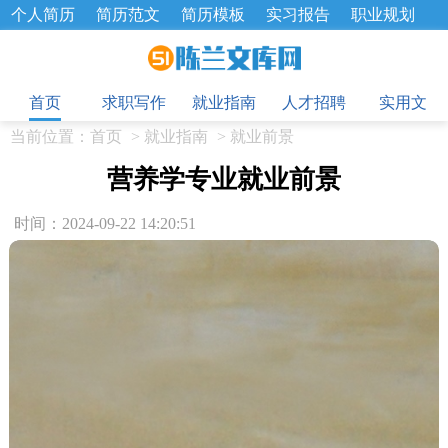
个人简历
简历范文
简历模板
实习报告
职业规划
求职面试题
招聘选拔
绩效考核
企业文化
工作计划
目
工作总结
辞职报告
首页
求职写作
就业指南
人才招聘
实用文
当前位置：
首页
>
就业指南
>
就业前景
营养学专业就业前景
时间：2024-09-22 14:20:51