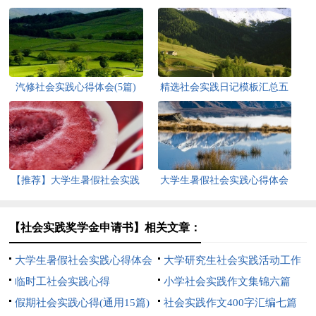
汽修社会实践心得体会(5篇)
精选社会实践日记模板汇总五
篇
【推荐】大学生暑假社会实践
大学生暑假社会实践心得体会
心得体会
【热】
【社会实践奖学金申请书】相关文章：
大学生暑假社会实践心得体会
大学研究生社会实践活动工作
【推荐】
临时工社会实践心得
总结
小学社会实践作文集锦六篇
假期社会实践心得(通用15篇)
社会实践作文400字汇编七篇