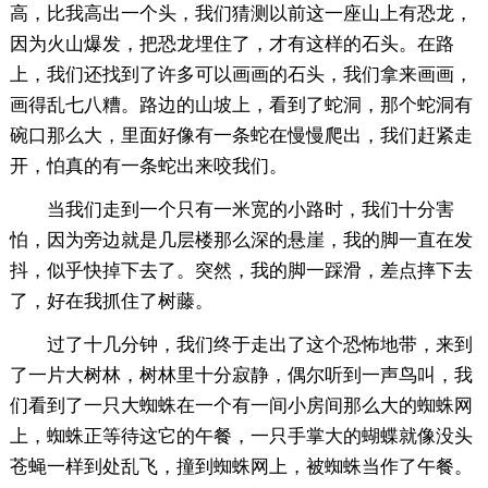
高，比我高出一个头，我们猜测以前这一座山上有恐龙，
因为火山爆发，把恐龙埋住了，才有这样的石头。在路
上，我们还找到了许多可以画画的石头，我们拿来画画，
画得乱七八糟。路边的山坡上，看到了蛇洞，那个蛇洞有
碗口那么大，里面好像有一条蛇在慢慢爬出，我们赶紧走
开，怕真的有一条蛇出来咬我们。
当我们走到一个只有一米宽的小路时，我们十分害
怕，因为旁边就是几层楼那么深的悬崖，我的脚一直在发
抖，似乎快掉下去了。突然，我的脚一踩滑，差点摔下去
了，好在我抓住了树藤。
过了十几分钟，我们终于走出了这个恐怖地带，来到
了一片大树林，树林里十分寂静，偶尔听到一声鸟叫，我
们看到了一只大蜘蛛在一个有一间小房间那么大的蜘蛛网
上，蜘蛛正等待这它的午餐，一只手掌大的蝴蝶就像没头
苍蝇一样到处乱飞，撞到蜘蛛网上，被蜘蛛当作了午餐。