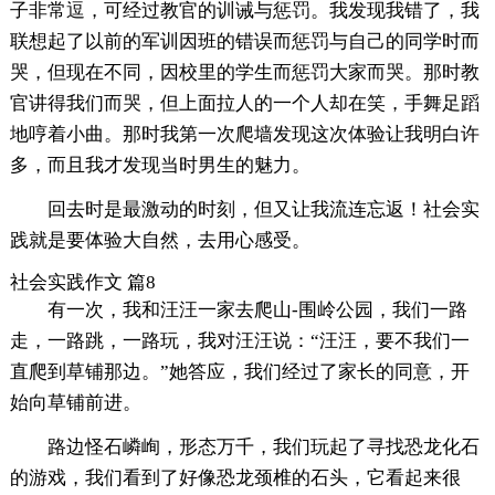
子非常逗，可经过教官的训诫与惩罚。我发现我错了，我
联想起了以前的军训因班的错误而惩罚与自己的同学时而
哭，但现在不同，因校里的学生而惩罚大家而哭。那时教
官讲得我们而哭，但上面拉人的一个人却在笑，手舞足蹈
地哼着小曲。那时我第一次爬墙发现这次体验让我明白许
多，而且我才发现当时男生的魅力。
回去时是最激动的时刻，但又让我流连忘返！社会实
践就是要体验大自然，去用心感受。
社会实践作文 篇8
有一次，我和汪汪一家去爬山-围岭公园，我们一路
走，一路跳，一路玩，我对汪汪说：“汪汪，要不我们一
直爬到草铺那边。”她答应，我们经过了家长的同意，开
始向草铺前进。
路边怪石嶙峋，形态万千，我们玩起了寻找恐龙化石
的游戏，我们看到了好像恐龙颈椎的石头，它看起来很