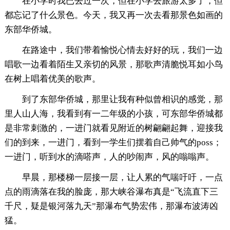
在小学时我已去过一次，但在小学去旅游太多了，但
都忘记了什么景色。今天，我又再一次去看那景色如画的
东部华侨城。
在路途中，我们带着愉悦心情去好好的玩，我们一边
唱歌一边看着陌生又亲切的风景，那歌声清脆悦耳如小鸟
在树上唱着优美的歌声。
到了东部华侨城，那里让我有种似曾相识的感觉，那
里人山人海，我看到有一二年级的小孩，可东部华侨城都
是非常刺激的，一进门就看见附近的树翩翩起舞，迎接我
们的到来，一进门，看到一学生们摆着自己帅气的poss；
一进门，听到水的滴嗒声，人的吵闹声，风的嗡嗡声。
早晨，那楼梯一层接一层，让人累的气喘吁吁，一点
点的雨滴落在我的脸庞，那大峡谷瀑布真是“飞流直下三
千尺，疑是银河落九天”那瀑布气势宏伟，那瀑布波涛凶
猛。