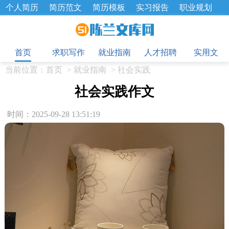
个人简历
简历范文
简历模板
实习报告
职业规划
求职面试题
招聘选拔
绩效考核
企业文化
工作计划
目
工作总结
辞职报告
首页
求职写作
就业指南
人才招聘
实用文
当前位置：
首页
>
就业指南
>
社会实践
社会实践作文
时间：2025-09-28 13:51:19