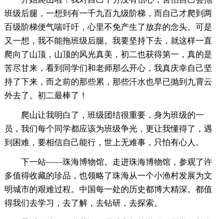
班级后腿，一想到有一千九百九级阶梯，而自己才爬到两
百级阶梯便气喘吁吁，心里不免产生了放弃的念头。可是
又一想，我不能拖班级后腿。我要坚持下去，就这样一直
爬向了山顶，山顶的风光真美，初二也获得第一，真的是
苦尽甘来，看到同学们和老师那么开心，我真庆幸自己坚
持了下来，而之前的那些累，那些汗水也早已抛到九霄云
外去了。初二最棒了！
爬山让我明白了，班级团结很重要，身为班级的一
员，我们每个同学都应该为班级争光，更让我懂得了，遇
到困难，要相信自己能行，世上无难事，只怕有心人。
下一站——珠海博物馆。走进珠海博物馆，参观了许
多值得收藏的珍品，也领略了珠海从一个小渔村发展为文
明城市的艰难过程。中国每一处的历史都博大精深。都值
得我们去学习，去了解，去钻研，去探索。