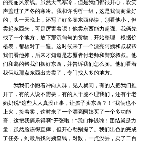
的亮丽风景线。虽然天气寒冷，但是我们都很开心，欢笑
声盖过了严冬的寒冷。我和许明哲一组，这是我俩商量好
的，头一天晚上，还写了好多卖东西秘诀，别看他小，但
卖起东西来，可是厉害着呢！他卖东西能力超强。我俩先
找了一个地方，放下那沉甸甸的货物，开始整理，根据价
格表，都核对了一遍。这时候来了一个漂亮阿姨和叔叔帮
我们看他摊，后来才知道是志愿者付老师和警察叔叔。他
们和蔼的帮我们摆好东西，并告诉我们怎么卖。他们看着
我俩就那点东西出去卖了，专门找人多的地方。
我我们小跑着冲向人群，见人就问，有的人把我们推
开了，有的人说不需要，有的人干脆不理我们，还有个老
奶奶说“这些大人真没正事，让孩子卖东西？！”我俩也不
上火，接着卖，这时来了一个漂亮阿姨买了一个多功能
膏，这把我俩乐得啊“开张啦！”我们挣钱啦！团结就是力
量，虽然脸冻得直痒，但开心劲别提了。我们出色的完成
了任务，到最后找阿姨查钱，对数，一点没丢，卖了二百