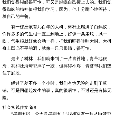
我们觉得蝴蝶很可怜，可又是蝴蝶自己撞上去的。我们觉
得蜘蛛的精神值得我们学习，因为，他十分耐心地等待，
着自己的午餐。
有一棵应该有几百年的大树，树杆上爬满了白蚂蚁，
许许多多的气生根一直垂到地上，好像一条条蛇，风一
吹，气生根就好像会动一样，把我们吓得哇哇大叫。大树
身上凹凸不平的洞，就像一只只眼睛，很可怕。
走出了树林，我们就来到了一片青苔地，青苔地很
滑，我和汪海琦都摔了一跤，但摔得不疼，青苔帮我们垫
住了屁股。
经过了差不多一个小时，我们有惊无险的走到了草
铺。可是回想起发生的事，真的很后怕，不过还是有惊无
险。
社会实践作文 篇9
“星期五啦，今天是星期五！”我和室友一起从睡梦中