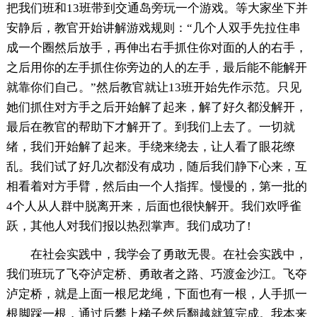
把我们班和13班带到交通岛旁玩一个游戏。等大家坐下并
安静后，教官开始讲解游戏规则：“几个人双手先拉住串
成一个圈然后放手，再伸出右手抓住你对面的人的右手，
之后用你的左手抓住你旁边的人的左手，最后能不能解开
就靠你们自己。”然后教官就让13班开始先作示范。只见
她们抓住对方手之后开始解了起来，解了好久都没解开，
最后在教官的帮助下才解开了。到我们上去了。一切就
绪，我们开始解了起来。手绕来绕去，让人看了眼花缭
乱。我们试了好几次都没有成功，随后我们静下心来，互
相看着对方手臂，然后由一个人指挥。慢慢的，第一批的
4个人从人群中脱离开来，后面也很快解开。我们欢呼雀
跃，其他人对我们报以热烈掌声。我们成功了!
在社会实践中，我学会了勇敢无畏。在社会实践中，
我们班玩了飞夺泸定桥、勇敢者之路、巧渡金沙江。飞夺
泸定桥，就是上面一根尼龙绳，下面也有一根，人手抓一
根脚踩一根，通过后攀上梯子然后翻越就算完成。我本来