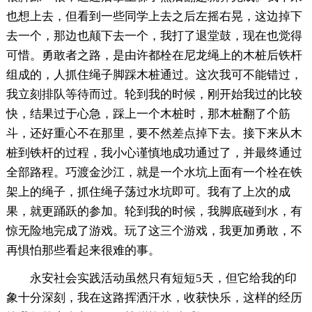
也想上去，但看到一些同学上去之后左摇右晃，这边掉下
去一个，那边也颠下去一个，我打了退堂鼓，现在也觉得
可惜。勇敢者之路，是由许都栓在尼龙绳上的木桩后铁杆
组成的，人抓住绳子脚踩木桩通过。这次我可不能错过，
我立刻排队等待而过。轮到我的时候，刚开始我过的比较
快，结果过于心急，踩上一个木桩时，那木桩翻了个筋
斗，还好重心不在那里，要不然差点掉下去。接下来从木
桩到铁杆的过程，我小心谨慎地成功通过了，并最终通过
全部路程。巧渡金沙江，就是一个水坑上面有一个栓在铁
架上的绳子，抓住绳子荡过水坑即可。我有了上次的成
果，就更踊跃的参加。轮到我的时候，我脚底碰到水，有
惊无险地完成了游戏。玩了这三个游戏，我更加勇敢，不
再惧怕那些看起来很难的事。
永安社会实践活动虽然只有短短5天，但它给我的印
象十分深刻，我在这路挥洒汗水，收获快乐，这样的经历