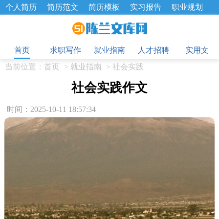
个人简历
简历范文
简历模板
实习报告
职业规划
求职面试题
招聘选拔
绩效考核
企业文化
工作计划
目
工作总结
辞职报告
首页
求职写作
就业指南
人才招聘
实用文
当前位置：
首页
>
就业指南
>
社会实践
社会实践作文
时间：2025-10-11 18:57:34