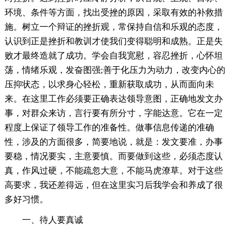
环境、条件等方面，找出受挫的原因，采取有效的补救措
施。树立一个辩证的挫折观，常保持自信和乐观的态度，
认识到正是挫折和教训才使我们变得聪明和成熟。正是失
败才最终造就了成功。学会自我宽慰，容忍挫折，心怀坦
荡，情绪乐观，发奋图强;善于化压力为动力，改变内心的
压抑状态，以求身心轻松，重新获取成功，从而面向未
来。在这里工作必须要正确表达领导意图，正确地发文办
事，对群众来访，言行要有所分寸，字能达意。它在一定
程度上保证了领导工作的准备性。做事信息传递的准确
性，涉及的方面很多，简要地说，就是：发文要准，办事
要稳，情况要实，主意要慎。而要做到这些，必须态度认
真，作风过硬，不能疏忽大意，不能马虎潦草。对于这些
高要求，我还差得远，但在这里实习后我学会和养成了很
多好习惯。
一、待人要真诚