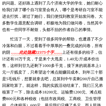
的问题。还好路上遇到了几个济南大学的学生，她们耐心
给我们讲了哪个自习室里会有人，哪个是考研自习室不能
进去打扰，谢过了她们，我们便找到教室开始发问卷。大
多数学生愿意配合调研，积极地为我们做问卷，当然其中
也有一些同学不耐烦，头都不抬的作者自己的事情。
忙活了一天，受到了很多同学的帮助，也遭遇了不少
冷落和白眼，不过看着手中厚厚的一叠完成的问卷，所有
的阴
……此处隐藏22375个字……
上还有很多的桔子，估
计还有10万千克，于是来个大甩卖，1.40元/斤成本价出
售，这样到廿九还剩下1000多千克，接下来的就基本上1
元一斤贱卖了，只希望这个滩点能赚回成本。到年三十那
是5毛钱斤，想要就拿去吧，总算到中午卖剩200斤自己搬
回家吃算了。就这样，我的实践活动结束了。我们三兄弟
核算了一下，除去成本18200元、运输费1200元、滩点租
费800元和各种税收（包括市政局税、工商税、卫生管理
税、个体税等）600元，最后我们只赚了多元，而人民路