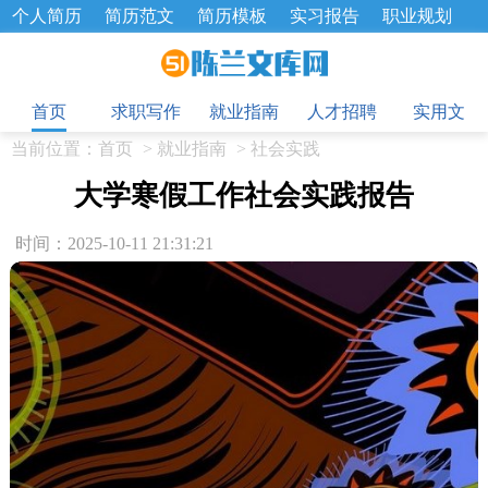
个人简历
简历范文
简历模板
实习报告
职业规划
求职面试题
招聘选拔
绩效考核
企业文化
工作计划
目
工作总结
辞职报告
首页
求职写作
就业指南
人才招聘
实用文
当前位置：
首页
>
就业指南
>
社会实践
大学寒假工作社会实践报告
时间：2025-10-11 21:31:21