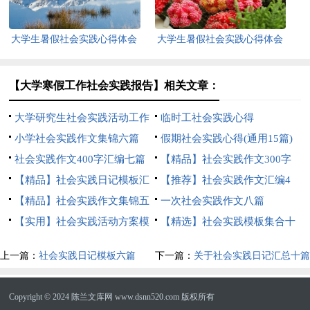
大学生暑假社会实践心得体会
大学生暑假社会实践心得体会
【热】
【推荐】
【大学寒假工作社会实践报告】相关文章：
大学研究生社会实践活动工作
临时工社会实践心得
总结
小学社会实践作文集锦六篇
假期社会实践心得(通用15篇)
社会实践作文400字汇编七篇
【精品】社会实践作文300字
【精品】社会实践日记模板汇
汇总7篇
【推荐】社会实践作文汇编4
编三篇
【精品】社会实践作文集锦五
篇
一次社会实践作文八篇
篇
【实用】社会实践活动方案模
【精选】社会实践模板集合十
板汇总6篇
篇
上一篇：
社会实践日记模板六篇
下一篇：
关于社会实践日记汇总十篇
Copyright © 2024
陈兰文库网
www.dsnn520.com 版权所有