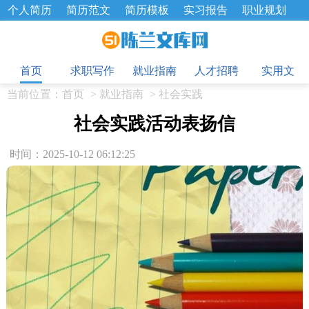
个人简历
简历范文
简历模板
实习报告
职业规划
求职面试题
招聘选拔
绩效考核
企业文化
工作计划
目
工作总结
辞职报告
首页
求职写作
就业指南
人才招聘
实用文
当前位置：
首页
>
就业指南
>
社会实践
社会实践活动表扬信
时间：2025-10-12 06:12:25