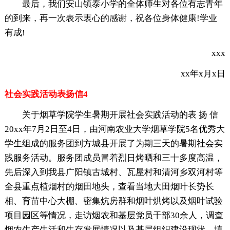
最后，我们安山镇泰小学的全体师生对各位有志青年
的到来，再一次表示衷心的感谢，祝各位身体健康!学业
有成!
xxx
xx年x月x日
社会实践活动表扬信4
关于烟草学院学生暑期开展社会实践活动的表 扬 信
20xx年7月2日至4日，由河南农业大学烟草学院5名优秀大
学生组成的服务团到方城县开展了为期三天的暑期社会实
践服务活动。服务团成员冒着烈日烤晒和三十多度高温，
先后深入到我县广阳镇古城村、瓦屋村和清河乡双河村等
全县重点植烟村的烟田地头，查看当地大田烟叶长势长
相、育苗中心大棚、密集炕房群和烟叶烘烤以及烟叶试验
项目园区等情况，走访烟农和基层党员干部30余人，调查
烟农生产生活和生存发展情况以及基层组织建设现状，填