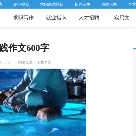
告
职业规划
求职面试题目
招聘选拔
绩效考核
企业
求职写作
就业指南
人才招聘
实用文
践作文600字
:12:26
阅读全文
下载本文