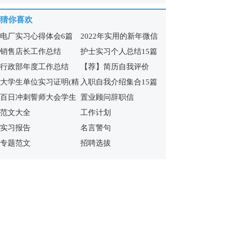
15篇
篇)
猜你喜欢
电厂实习心得体会6篇
2022年实用的新年微信
销售店长工作总结
护士实习个人总结15篇
祝福语65句
行政部年度工作总结
【荐】简历自我评价
大学生单位实习证明(精
入职自我介绍集合15篇
百日冲刺誓师大会学生
置业顾问辞职信
选15篇)
范文大全
工作计划
发言稿
实习报告
名言警句
专题范文
招聘选拔