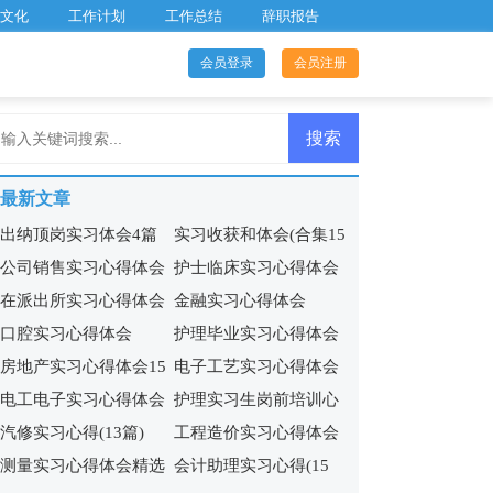
文化
工作计划
工作总结
辞职报告
会员登录
会员注册
最新文章
出纳顶岗实习体会4篇
实习收获和体会(合集15
公司销售实习心得体会
护士临床实习心得体会
篇)
在派出所实习心得体会
金融实习心得体会
15篇
9篇
口腔实习心得体会
护理毕业实习心得体会
房地产实习心得体会15
电子工艺实习心得体会
15篇
电工电子实习心得体会
护理实习生岗前培训心
篇
(集合11篇)
汽修实习心得(13篇)
工程造价实习心得体会
13篇
得体会5篇
测量实习心得体会精选
会计助理实习心得(15
合集15篇