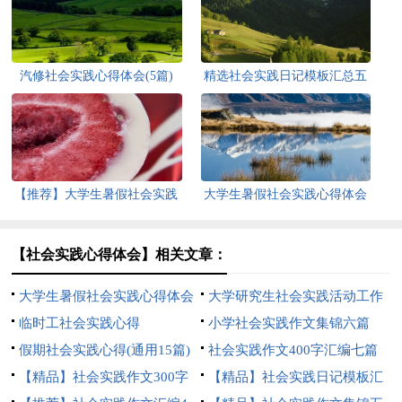
汽修社会实践心得体会(5篇)
精选社会实践日记模板汇总五
篇
【推荐】大学生暑假社会实践
大学生暑假社会实践心得体会
心得体会
【热】
【社会实践心得体会】相关文章：
大学生暑假社会实践心得体会
大学研究生社会实践活动工作
【推荐】
临时工社会实践心得
总结
小学社会实践作文集锦六篇
假期社会实践心得(通用15篇)
社会实践作文400字汇编七篇
【精品】社会实践作文300字
【精品】社会实践日记模板汇