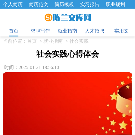
个人简历
简历范文
简历模板
实习报告
职业规划
求职面试题
招聘选拔
绩效考核
企业文化
工作计划
目
工作总结
辞职报告
首页
求职写作
就业指南
人才招聘
实用文
当前位置：
首页
>
就业指南
>
社会实践
社会实践心得体会
时间：2025-01-21 18:56:10