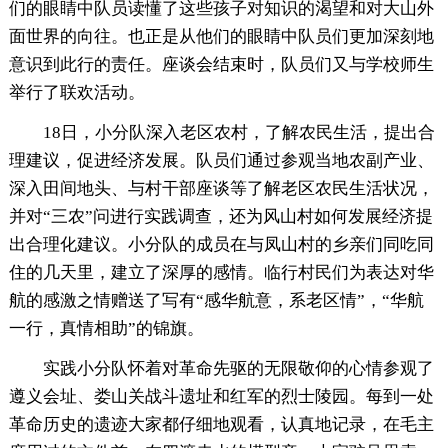
们的眼睛中队员读懂了这些孩子对知识的渴望和对大山外
面世界的向往。也正是从他们的眼睛中队员们更加深刻地
意识到此行的责任。座谈会结束时，队员们又与学校师生
举行了联欢活动。
18日，小分队深入老区农村，了解农民生活，提出合
理建议，促进经济发展。队员们通过参观当地农副产业、
深入田间地头、与村干部座谈等了解老区农民生活状况，
并对“三农”问进行实践调查，还为风山村如何发展经济提
出合理化建议。小分队的成员在与凤山村的乡亲们同吃同
住的几天里，建立了深厚的感情。临行村民们为表达对华
航的感激之情赠送了写有“感华航意，系老区情”，“华航
一行，真情相助”的锦旗。
实践小分队怀着对革命先驱的无限敬仰的心情参观了
遵义会址、娄山关战斗遗址和红军的烈士陵园。每到一处
革命历史的遗迹大家都仔细地观看，认真地记录，在毛主