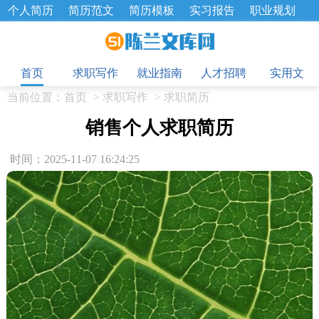
个人简历
简历范文
简历模板
实习报告
职业规划
求职面试题
招聘选拔
绩效考核
企业文化
工作计划
目
工作总结
辞职报告
首页
求职写作
就业指南
人才招聘
实用文
当前位置：
首页
>
求职写作
>
求职简历
销售个人求职简历
时间：2025-11-07 16:24:25