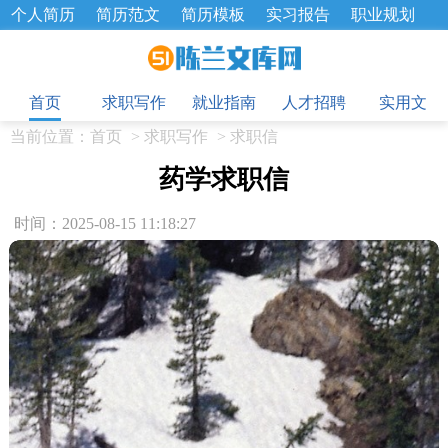
个人简历
简历范文
简历模板
实习报告
职业规划
求职面试题
招聘选拔
绩效考核
企业文化
工作计划
目
工作总结
辞职报告
首页
求职写作
就业指南
人才招聘
实用文
当前位置：
首页
>
求职写作
>
求职信
药学求职信
时间：2025-08-15 11:18:27