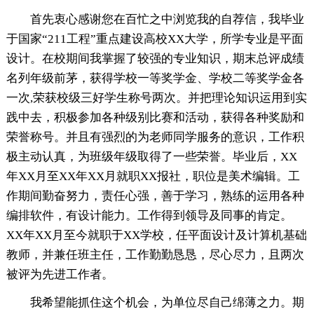
首先衷心感谢您在百忙之中浏览我的自荐信，我毕业
于国家“211工程”重点建设高校XX大学，所学专业是平面
设计。在校期间我掌握了较强的专业知识，期末总评成绩
名列年级前茅，获得学校一等奖学金、学校二等奖学金各
一次,荣获校级三好学生称号两次。并把理论知识运用到实
践中去，积极参加各种级别比赛和活动，获得各种奖励和
荣誉称号。并且有强烈的为老师同学服务的意识，工作积
极主动认真，为班级年级取得了一些荣誉。毕业后，XX
年XX月至XX年XX月就职XX报社，职位是美术编辑。工
作期间勤奋努力，责任心强，善于学习，熟练的运用各种
编排软件，有设计能力。工作得到领导及同事的肯定。
XX年XX月至今就职于XX学校，任平面设计及计算机基础
教师，并兼任班主任，工作勤勤恳恳，尽心尽力，且两次
被评为先进工作者。
我希望能抓住这个机会，为单位尽自己绵薄之力。期