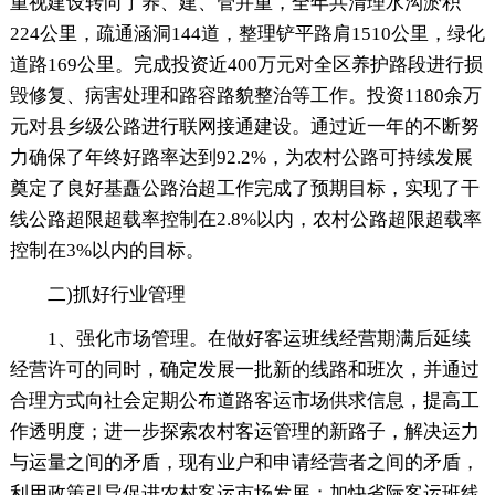
重视建设转向了养、建、管并重，全年共清理水沟淤积
224公里，疏通涵洞144道，整理铲平路肩1510公里，绿化
道路169公里。完成投资近400万元对全区养护路段进行损
毁修复、病害处理和路容路貌整治等工作。投资1180余万
元对县乡级公路进行联网接通建设。通过近一年的不断努
力确保了年终好路率达到92.2%，为农村公路可持续发展
奠定了良好基矗公路治超工作完成了预期目标，实现了干
线公路超限超载率控制在2.8%以内，农村公路超限超载率
控制在3%以内的目标。
二)抓好行业管理
1、强化市场管理。在做好客运班线经营期满后延续
经营许可的同时，确定发展一批新的线路和班次，并通过
合理方式向社会定期公布道路客运市场供求信息，提高工
作透明度；进一步探索农村客运管理的新路子，解决运力
与运量之间的矛盾，现有业户和申请经营者之间的矛盾，
利用政策引导促进农村客运市场发展；加快省际客运班线