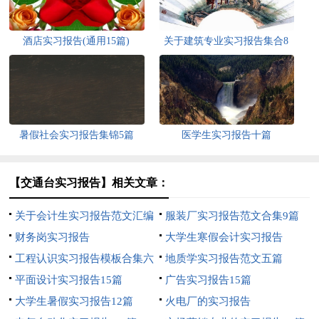
酒店实习报告(通用15篇)
关于建筑专业实习报告集合8
篇
暑假社会实习报告集锦5篇
医学生实习报告十篇
【交通台实习报告】相关文章：
关于会计生实习报告范文汇编
服装厂实习报告范文合集9篇
6篇
财务岗实习报告
大学生寒假会计实习报告
工程认识实习报告模板合集六
地质学实习报告范文五篇
篇
平面设计实习报告15篇
广告实习报告15篇
大学生暑假实习报告12篇
火电厂的实习报告