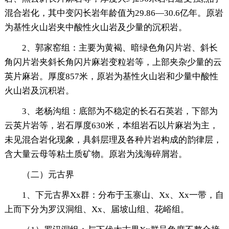
混合岩化，其中变闪长岩年龄值为29.86—30.6亿年。原岩
为基性火山岩夹中酸性火山岩及少量的沉积岩。
2、郭家窑组：主要为黄褐、暗绿色角闪片岩、斜长
角闪片岩夹斜长角闪片麻岩变粒岩等，上部夹杂少量的云
英片麻岩。厚度857米，原岩为基性火山岩和少量中酸性
火山岩及沉积岩。
3、老杨沟组：底部为不稳定的长石石英岩，下部为
云英片岩等，岩石厚度630米，本组岩石以片麻岩为主，
未见混合岩化现象，具斜层理及各种片岩构成的韵律层，
含大量云母等粘土质矿物。原岩为浅海碎屑岩。
（二）元古界
1、下元古界Xx群：分布于玉寨山、Xx、Xx一带，自
上而下分为罗汉洞组、Xx、届坡山组、花峪组。