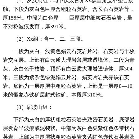
（1）罗汉洞组：与下伏太古界Xx群呈角度不整合接
触。下段为灰白色巨厚含粗粒石英岩、含长石石英岩等，
厚155米。中段为白色厚——巨厚层中细粒石石英岩，呈
不对称波痕发育，厚391米。
（2）Xx组：含一、二、三段。
一段为灰白、浅黄色娟云石英岩片岩、石英岩与千枚
岩交互层。上部有白云质大理岩薄层或透境体。二段为青
灰、灰白色千枚岩，顶部有白云质大理岩透镜体。厚304
米。三段为紫杂色绿泥娟云片岩、娟英片岩夹赤铁石英
岩。底部为一层厚层中粗粒石英岩，上部是一层厚8—10
米的假象赤铁矿层封式铁矿。本段厚310米。
（3）届坡山组：
下部为灰白的厚状粗粒石英岩夹致密石英岩，底部岩
层发育呈波痕或泥裂状。中部为灰白色夹紫红色条带状石
英岩。上部为中厚层状粗粒石英岩夹紫红色赤铁石英岩及