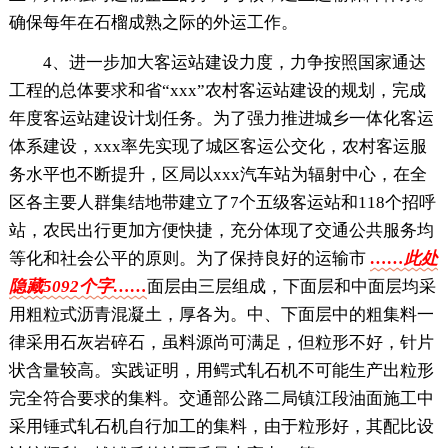
确保每年在石榴成熟之际的外运工作。
4、进一步加大客运站建设力度，力争按照国家通达
工程的总体要求和省“xxx”农村客运站建设的规划，完成
年度客运站建设计划任务。为了强力推进城乡一体化客运
体系建设，xxx率先实现了城区客运公交化，农村客运服
务水平也不断提升，区局以xxx汽车站为辐射中心，在全
区各主要人群集结地带建立了7个五级客运站和118个招呼
站，农民出行更加方便快捷，充分体现了交通公共服务均
等化和社会公平的原则。为了保持良好的运输市
……此处
隐藏5092个字……
面层由三层组成，下面层和中面层均采
用粗粒式沥青混凝土，厚各为。中、下面层中的粗集料一
律采用石灰岩碎石，虽料源尚可满足，但粒形不好，针片
状含量较高。实践证明，用鳄式轧石机不可能生产出粒形
完全符合要求的集料。交通部公路二局镇江段油面施工中
采用锤式轧石机自行加工的集料，由于粒形好，其配比设