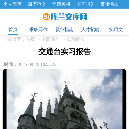
个人简历
简历范文
简历模板
实习报告
职业规划
求职面试题
招聘选拔
绩效考核
企业文化
工作计划
目
工作总结
辞职报告
首页
求职写作
就业指南
人才招聘
实用文
当前位置：
首页
>
求职写作
>
实习报告
交通台实习报告
时间：2025-08-26 18:57:23