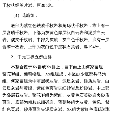
千枚状绢英片岩。厚395米。
（4）花峪组：
底部为紫红色铁质千枚岩和角砾状千枚岩，靠上有一
层含磷千枚岩。下部为灰黄色厚层状白云岩和泥质白云
岩。偶夹千枚岩。中部为灰质、灰白色千枚岩。底有一层
含磷千枚岩。上部为灰白色中层状石英岩。厚194米。
2、中元古界五佛山群
不整合覆于Xx群或Xx群上，自下而上由何家寨组、
骆驼畔组、葡萄峪组、Xx组组成，本区缺少底部兵马沟
组。何家寨组为中薄层状灰岩、泥质灰岩、硅质灰岩、白
云质灰岩与黄绿、紫红色页岩夹细砂岩及粉砂岩。中上部
为叠层石灰岩。骆驼畔组为紫红、灰黄色石英砂岩夹砂质
页岩。底部为粗粒或细砾岩。葡萄峪组为灰黄、黄绿、紫
红色页岩、砂质页岩夹泥质灰岩。Xx组为紫红色底砾岩和