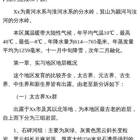
Xx为黄河水系与淮河水系的分水岭，箕山为颍河与汝
河的分水岭。
本区属温暖带大陆性气候，年平均气温10℃，最高
40℃，最低—8℃，年降水量为614—765毫米。年蒸发量
平均为1259毫米。十一月中旬降雪，次年二月融化。
第一章、实习地区地层概况
这个地区发育的比较齐全，太古界、元古界、古生
界、中生界和新生界皆有出露。由老至新分诉如下：
（一）太古界Xx群
出露于Xx市及其以北等地，为本地区最古老的岩层，
自上而下分为三组岩层。
1、石碑河组：主要为灰绿、灰黄色黑云斜长变粒
岩、黑云斜长片麻岩等，厚度大约256米岩石遭受强烈的