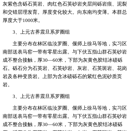
灰紫色含砾石英岩、肉红色石英砂岩夹层间砾岩痕、泥裂
和交错层理发育。厚度变化较大。向东南均变薄。本群总
厚度大于1000米。
3、上元古界震旦系罗圈组
主要分布在林区临汝罗圈、偃师上徐马等地，实习区
南部送表马窑一带有零星出露。与下伏五指山群石英砂岩
成不整合接触，厚30—60米，下部为灰黄色胶结冰碛砾
石。砾石分为石英岩、石英砂岩、灰岩、石英斑岩、花岗
岩及各种变质岩。上部为含冰碛砾石的紫红色泥砂质页
岩。
3、上元古界震旦系罗圈组
主要分布在林区临汝罗圈、偃师上徐马等地，实习区
南部送表马窑一带有零星出露。与下伏五指山群石英砂岩
成不整合接触，厚30—60米，下部为灰黄色胶结冰碛砾