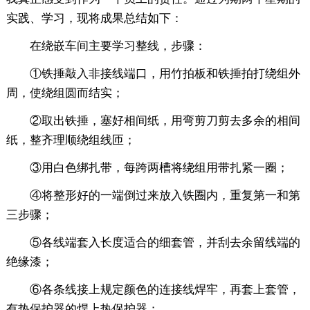
实践、学习，现将成果总结如下：
在绕嵌车间主要学习整线，步骤：
①铁捶敲入非接线端口，用竹拍板和铁捶拍打绕组外
周，使绕组圆而结实；
②取出铁捶，塞好相间纸，用弯剪刀剪去多余的相间
纸，整齐理顺绕组线匝；
③用白色绑扎带，每跨两槽将绕组用带扎紧一圈；
④将整形好的一端倒过来放入铁圈内，重复第一和第
三步骤；
⑤各线端套入长度适合的细套管，并刮去余留线端的
绝缘漆；
⑥各条线接上规定颜色的连接线焊牢，再套上套管，
有热保护器的焊上热保护器；