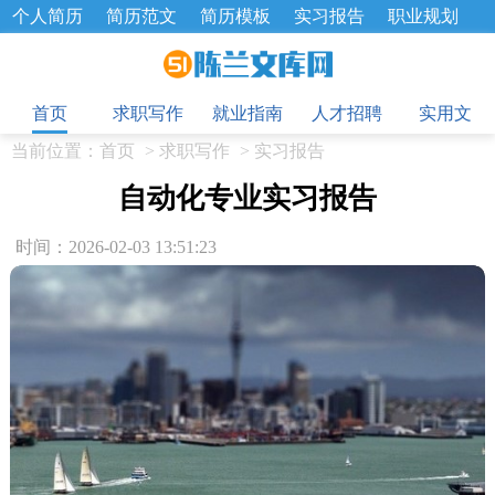
个人简历
简历范文
简历模板
实习报告
职业规划
求职面试题
招聘选拔
绩效考核
企业文化
工作计划
目
工作总结
辞职报告
首页
求职写作
就业指南
人才招聘
实用文
当前位置：
首页
>
求职写作
>
实习报告
自动化专业实习报告
时间：2026-02-03 13:51:23