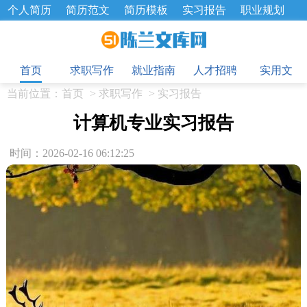
个人简历
简历范文
简历模板
实习报告
职业规划
求职面试题
招聘选拔
绩效考核
企业文化
工作计划
目
工作总结
辞职报告
首页
求职写作
就业指南
人才招聘
实用文
当前位置：
首页
>
求职写作
>
实习报告
计算机专业实习报告
时间：2026-02-16 06:12:25