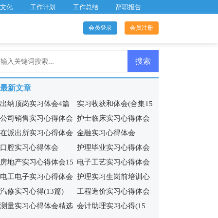
文化
工作计划
工作总结
辞职报告
会员登录
会员注册
最新文章
出纳顶岗实习体会4篇
实习收获和体会(合集15
公司销售实习心得体会
护士临床实习心得体会
篇)
在派出所实习心得体会
金融实习心得体会
15篇
9篇
口腔实习心得体会
护理毕业实习心得体会
房地产实习心得体会15
电子工艺实习心得体会
15篇
电工电子实习心得体会
护理实习生岗前培训心
篇
(集合11篇)
汽修实习心得(13篇)
工程造价实习心得体会
13篇
得体会5篇
测量实习心得体会精选
会计助理实习心得(15
合集15篇