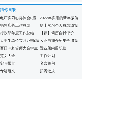
15篇
篇)
猜你喜欢
电厂实习心得体会6篇
2022年实用的新年微信
销售店长工作总结
护士实习个人总结15篇
祝福语65句
行政部年度工作总结
【荐】简历自我评价
大学生单位实习证明(精
入职自我介绍集合15篇
百日冲刺誓师大会学生
置业顾问辞职信
选15篇)
范文大全
工作计划
发言稿
实习报告
名言警句
专题范文
招聘选拔