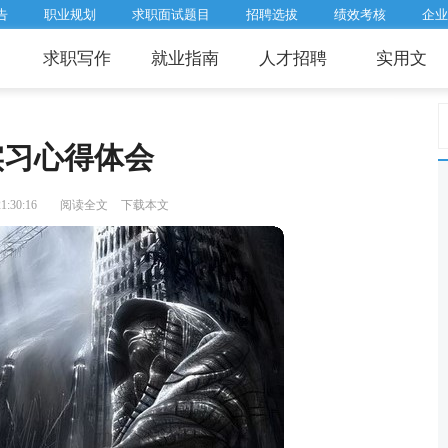
告
职业规划
求职面试题目
招聘选拔
绩效考核
企业
求职写作
就业指南
人才招聘
实用文
实习心得体会
:30:16
阅读全文
下载本文