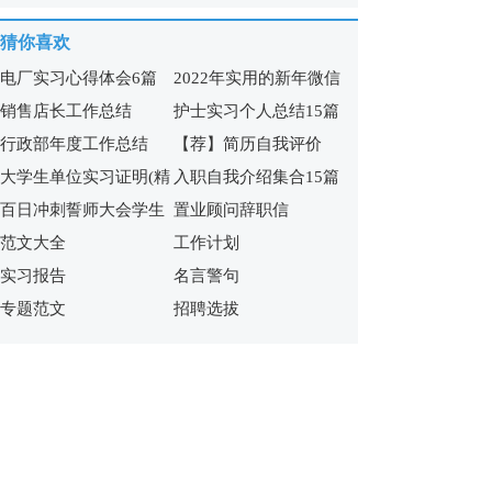
猜你喜欢
电厂实习心得体会6篇
2022年实用的新年微信
销售店长工作总结
护士实习个人总结15篇
祝福语65句
行政部年度工作总结
【荐】简历自我评价
大学生单位实习证明(精
入职自我介绍集合15篇
百日冲刺誓师大会学生
置业顾问辞职信
选15篇)
范文大全
工作计划
发言稿
实习报告
名言警句
专题范文
招聘选拔