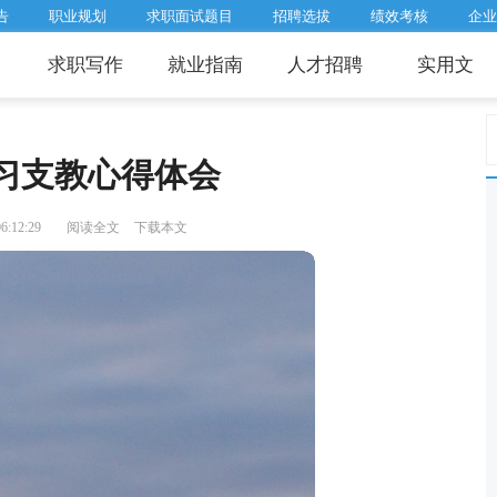
告
职业规划
求职面试题目
招聘选拔
绩效考核
企业
求职写作
就业指南
人才招聘
实用文
习支教心得体会
:12:29
阅读全文
下载本文