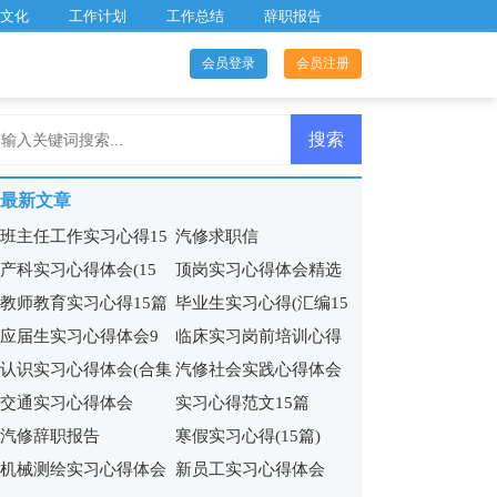
文化
工作计划
工作总结
辞职报告
会员登录
会员注册
最新文章
班主任工作实习心得15
汽修求职信
产科实习心得体会(15
顶岗实习心得体会精选
篇
教师教育实习心得15篇
毕业生实习心得(汇编15
篇)
15篇
应届生实习心得体会9
临床实习岗前培训心得
篇)
认识实习心得体会(合集
汽修社会实践心得体会
篇
体会
交通实习心得体会
实习心得范文15篇
15篇)
(5篇)
汽修辞职报告
寒假实习心得(15篇)
机械测绘实习心得体会
新员工实习心得体会