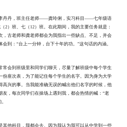
李丹丹，班主任老师——龚玲俐，实习科目——七年级语
（2）班、七（12）班。在此期间，我的主要任务就是：
次，古老师和龚老师都会为我指出一些缺点、不足，并会
体会到：“台上一分钟，台下十年的功。”这句话的内涵。
常常会到班级里和同学们聊天，尽量了解班级中每个学生
一份座次表，为了能记住每个学生的名字。因为身为大学
得高兴的事。当我能准确无误的喊出他们名字的时候，他
朋友，每次同学们在操场上遇到我，都会热情的喊：“老
的。
是其他科目，我都会去。因为我认为我可以从中学到一些