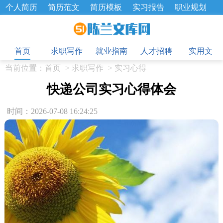
个人简历
简历范文
简历模板
实习报告
职业规划
求职面试题
招聘选拔
绩效考核
企业文化
工作计划
目
工作总结
辞职报告
首页
求职写作
就业指南
人才招聘
实用文
当前位置：
首页
>
求职写作
>
实习心得
快递公司实习心得体会
时间：2026-07-08 16:24:25