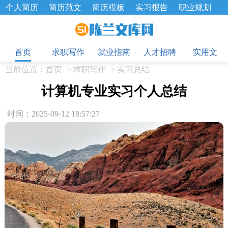
个人简历
简历范文
简历模板
实习报告
职业规划
求职面试题
招聘选拔
绩效考核
企业文化
工作计划
目
工作总结
辞职报告
首页
求职写作
就业指南
人才招聘
实用文
当前位置：
首页
>
求职写作
>
实习总结
计算机专业实习个人总结
时间：2025-09-12 18:57:27