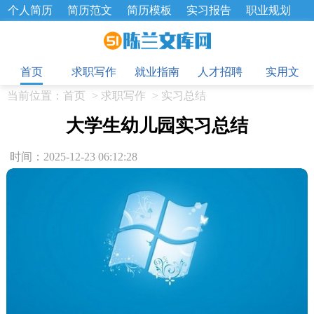
个人简历
简历范文
简历模板
实习报告
职业规划
求职面试题
招聘选拔
绩效考核
企业文化
工作计划
目
工作总结
辞职报告
首页
求职写作
就业指南
人才招聘
实用文
当前位置：
首页
>
求职写作
>
实习总结
大学生幼儿园实习总结
时间：2025-12-23 06:12:28