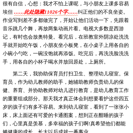
很有自信，心想：我才不怕上课呢，与小朋友上课多容易
埃但
……此处隐藏11026个字……
纠正他们的不良坐姿。
作业写到差不多都做完了，开始让他们活动一下，先跟着
音乐跳几个舞，再放两集动画片看。电视大多数是西游
记，有时也会放奥特曼。看完后，在班教室外阴凉处洗洗
手就开始吃午饭，小朋友坐小板凳，在小桌子上用各自的
小碗小勺吃，一碗没饱就再添饭。吃完后，再洗洗脸洗洗
手，用各自的小杯子喝水并放回原处，上厕所。
第二天，我协助保育员打扫卫生、整理幼儿寝室。保
育员，作为幼儿教师的助手，她辅助教师负责幼儿的保
健、养育、并协助教师对幼儿进行教育，是幼儿教育工作
的重要组成部分。那天我才真正体会到想要看护这些四五
岁的孩子们有多不容易。来到幼儿寝室，看到了一张张小
床，床上面还有可爱的卡通图案，想到正在酣睡的孩子
们，心里真是羡慕，多幸福的孩子们啊!真希望他们都能
够健康的成长，长大以后成就一番事业。