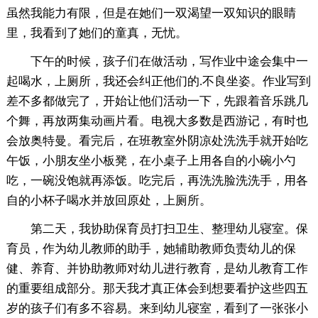
虽然我能力有限，但是在她们一双渴望一双知识的眼睛
里，我看到了她们的童真，无忧。
下午的时候，孩子们在做活动，写作业中途会集中一
起喝水，上厕所，我还会纠正他们的.不良坐姿。作业写到
差不多都做完了，开始让他们活动一下，先跟着音乐跳几
个舞，再放两集动画片看。电视大多数是西游记，有时也
会放奥特曼。看完后，在班教室外阴凉处洗洗手就开始吃
午饭，小朋友坐小板凳，在小桌子上用各自的小碗小勺
吃，一碗没饱就再添饭。吃完后，再洗洗脸洗洗手，用各
自的小杯子喝水并放回原处，上厕所。
第二天，我协助保育员打扫卫生、整理幼儿寝室。保
育员，作为幼儿教师的助手，她辅助教师负责幼儿的保
健、养育、并协助教师对幼儿进行教育，是幼儿教育工作
的重要组成部分。那天我才真正体会到想要看护这些四五
岁的孩子们有多不容易。来到幼儿寝室，看到了一张张小