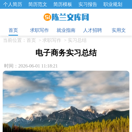
个人简历
简历范文
简历模板
实习报告
职业规划
求职面试题
招聘选拔
绩效考核
企业文化
工作计划
目
工作总结
辞职报告
首页
求职写作
就业指南
人才招聘
实用文
当前位置：
首页
>
求职写作
>
实习总结
电子商务实习总结
时间：2026-06-01 11:18:21