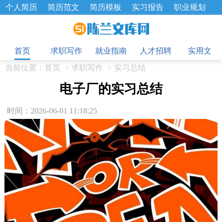
个人简历
简历范文
简历模板
实习报告
职业规划
求职面试题
招聘选拔
绩效考核
企业文化
工作计划
目
工作总结
辞职报告
首页
求职写作
就业指南
人才招聘
实用文
当前位置：
首页
>
求职写作
>
实习总结
电子厂的实习总结
时间：2026-06-01 11:18:25