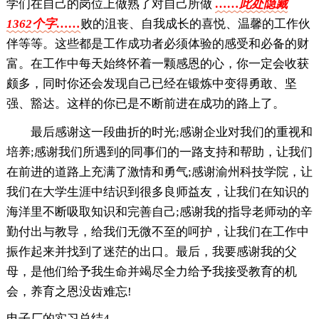
学们在自己的岗位上做熟了对自己所做
……此处隐藏
1362个字……
败的沮丧、自我成长的喜悦、温馨的工作伙
伴等等。这些都是工作成功者必须体验的感受和必备的财
富。在工作中每天始终怀着一颗感恩的心，你一定会收获
颇多，同时你还会发现自己已经在锻炼中变得勇敢、坚
强、豁达。这样的你已是不断前进在成功的路上了。
最后感谢这一段曲折的时光;感谢企业对我们的重视和
培养;感谢我们所遇到的同事们的一路支持和帮助，让我们
在前进的道路上充满了激情和勇气;感谢渝州科技学院，让
我们在大学生涯中结识到很多良师益友，让我们在知识的
海洋里不断吸取知识和完善自己;感谢我的指导老师动的辛
勤付出与教导，给我们无微不至的呵护，让我们在工作中
振作起来并找到了迷茫的出口。最后，我要感谢我的父
母，是他们给予我生命并竭尽全力给予我接受教育的机
会，养育之恩没齿难忘!
电子厂的实习总结4