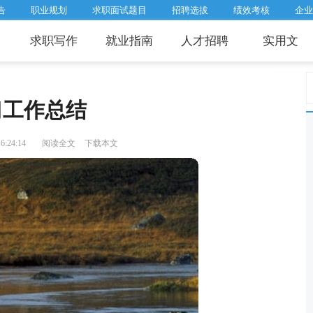
告
职业规划
求职面试题目
招聘选拔
绩效考核
企业
求职写作
就业指南
人才招聘
实用文
习工作总结
:24:14
阅读全文
下载本文