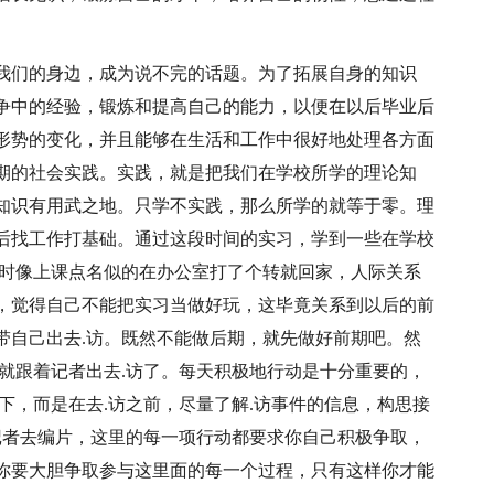
我们的身边，成为说不完的话题。为了拓展自身的知识
争中的经验，锻炼和提高自己的能力，以便在以后毕业后
形势的变化，并且能够在生活和工作中很好地处理各方面
期的社会实践。实践，就是把我们在学校所学的理论知
知识有用武之地。只学不实践，那么所学的就等于零。理
后找工作打基础。通过这段时间的实习，学到一些在学校
时像上课点名似的在办公室打了个转就回家，人际关系
，觉得自己不能把实习当做好玩，这毕竟关系到以后的前
带自己出去.访。既然不能做后期，就先做好前期吧。然
就跟着记者出去.访了。每天积极地行动是十分重要的，
下，而是在去.访之前，尽量了解.访事件的信息，构思接
记者去编片，这里的每一项行动都要求你自己积极争取，
你要大胆争取参与这里面的每一个过程，只有这样你才能