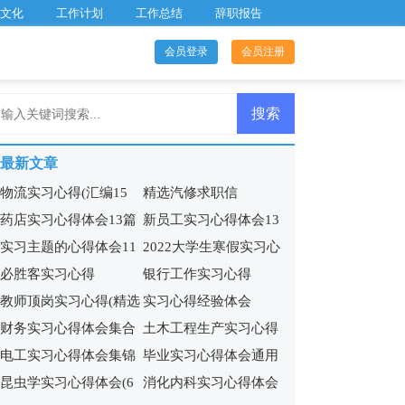
文化
工作计划
工作总结
辞职报告
会员登录
会员注册
最新文章
物流实习心得(汇编15
精选汽修求职信
药店实习心得体会13篇
新员工实习心得体会13
篇)
实习主题的心得体会11
2022大学生寒假实习心
篇
必胜客实习心得
银行工作实习心得
篇
得15篇
教师顶岗实习心得(精选
实习心得经验体会
财务实习心得体会集合
土木工程生产实习心得
15篇)
电工实习心得体会集锦
毕业实习心得体会通用
15篇
4篇
昆虫学实习心得体会(6
消化内科实习心得体会
15篇
15篇