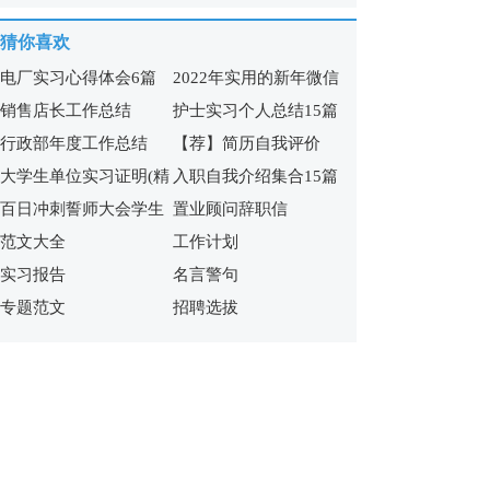
篇)
7篇
猜你喜欢
电厂实习心得体会6篇
2022年实用的新年微信
销售店长工作总结
护士实习个人总结15篇
祝福语65句
行政部年度工作总结
【荐】简历自我评价
大学生单位实习证明(精
入职自我介绍集合15篇
百日冲刺誓师大会学生
置业顾问辞职信
选15篇)
范文大全
工作计划
发言稿
实习报告
名言警句
专题范文
招聘选拔