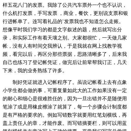
样五花八门的发票。我除了公共汽车票外一个也不认识，
什么机打发票，手写发票 ，商业，餐饮，更别说支票和银
行进帐单了。连写着礼品的`发票我也不知道怎么走账。
想像平时我们学习的都是文字叙述的题，然后就写出分
录，和实际工作有着天壤之别。大家都很忙，一天做几家
帐，没有人有时间交我辨认，于是我就在网上找教学视
频，看完以后，再区分那些票据，思路清晰多了，后来我
自己也练习了登记帐凭证，做完后让前辈帮我订正，几天
下来，我的业务熟练了许多。
制好凭证就进入记帐程序了。虽说记帐看上去有点象
小学生都会做的事，可重复量如此大的工作如果没有一定
的耐心和细心是很难胜任的，因为一旦出错并不是随便用
笔涂了或是用橡皮檫涂了就算了，每一个步骤会计制度都
是有严格的要求的。例如写错数字就要用红笔划横线，再
盖上责任人的章，才能作废。而写错摘要栏，则可以用蓝