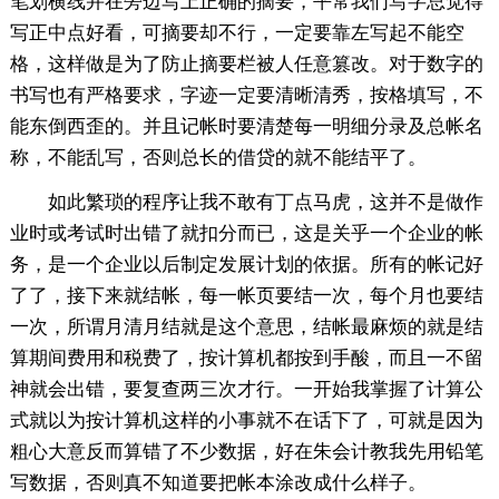
笔划横线并在旁边写上正确的摘要，平常我们写字总觉得
写正中点好看，可摘要却不行，一定要靠左写起不能空
格，这样做是为了防止摘要栏被人任意篡改。对于数字的
书写也有严格要求，字迹一定要清晰清秀，按格填写，不
能东倒西歪的。并且记帐时要清楚每一明细分录及总帐名
称，不能乱写，否则总长的借贷的就不能结平了。
如此繁琐的程序让我不敢有丁点马虎，这并不是做作
业时或考试时出错了就扣分而已，这是关乎一个企业的帐
务，是一个企业以后制定发展计划的依据。所有的帐记好
了了，接下来就结帐，每一帐页要结一次，每个月也要结
一次，所谓月清月结就是这个意思，结帐最麻烦的就是结
算期间费用和税费了，按计算机都按到手酸，而且一不留
神就会出错，要复查两三次才行。一开始我掌握了计算公
式就以为按计算机这样的小事就不在话下了，可就是因为
粗心大意反而算错了不少数据，好在朱会计教我先用铅笔
写数据，否则真不知道要把帐本涂改成什么样子。