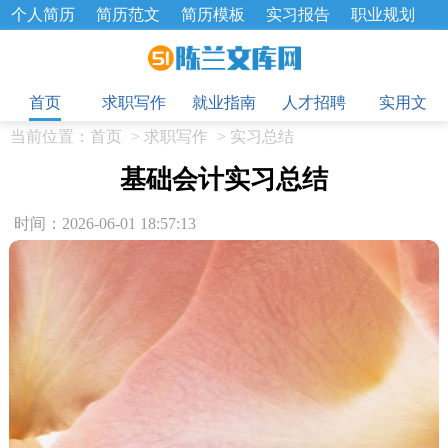
个人简历
简历范文
简历模板
实习报告
职业规划
求职面试题
招聘选拔
绩效考核
企业文化
工作计划
目
工作总结
辞职报告
首页
求职写作
就业指南
人才招聘
实用文
当前位置：
首页
>
求职写作
>
实习总结
基础会计实习总结
时间：2026-06-01 18:57:13