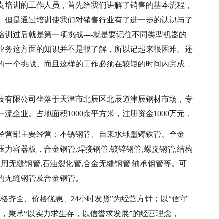
责培训的工作人员，首先给我们讲解了销售的基本流程，
，但是通过培训使我们对销售行业有了进一步的认识与了
训过后就是第一项挑战----就是要记住不同类型机器的
业务这方面的知识并不是很了解，所以记起来很困难。还
的一个挑战。而且这样的工作必须在较短的时间内完成，
技有限公司坐落于天津市北辰区北辰道津辰钢材市场，专
企业。占地面积1000余平方米，注册资金1000万元，
经营部主要经营：不锈钢管、自来水球墨铸铁管、合金
力容器板，合金钢管,焊接钢管,镀锌钢管,螺旋钢管,结构
用无缝钢管,石油裂化管,合金无缝钢管,轴承钢管等。可
的无缝钢管及合金钢管。
格齐全、价格优惠、24小时发货”为经营方针；以“信守
，秉承“以实力求生存，以信誉求发展”的经营理念，