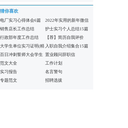
【热】
体会
猜你喜欢
电厂实习心得体会6篇
2022年实用的新年微信
销售店长工作总结
护士实习个人总结15篇
祝福语65句
行政部年度工作总结
【荐】简历自我评价
大学生单位实习证明(精
入职自我介绍集合15篇
百日冲刺誓师大会学生
置业顾问辞职信
选15篇)
范文大全
工作计划
发言稿
实习报告
名言警句
专题范文
招聘选拔