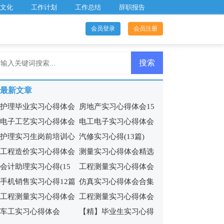
文化
工作计划
工作总结
辞职报告
会员登录
会员注册
最新文章
护理毕业实习心得体会
房地产实习心得体会15
电子工艺实习心得体会
电工电子实习心得体会
15篇
篇
护理实习生岗前培训心
汽修实习心得(13篇)
(集合11篇)
13篇
工程造价实习心得体会
测量实习心得体会精选
得体会5篇
会计助理实习心得(15
工程测量实习心得体会
合集15篇
15篇
手机销售实习心得12篇
仿真实习心得体会合集
篇)
精选15篇
工程测量实习心得体会
工程测量实习心得体会
13篇
车工实习心得体会
【精】毕业生实习心得
(集锦15篇)
汇编15篇