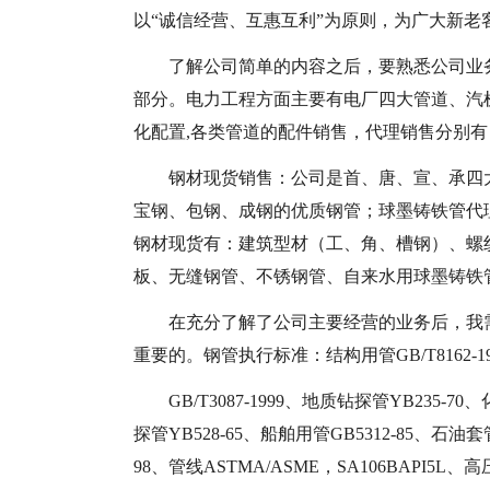
以“诚信经营、互惠互利”为原则，为广大新
了解公司简单的内容之后，要熟悉公司业
部分。电力工程方面主要有电厂四大管道、汽
化配置,各类管道的配件销售，代理销售分别有
钢材现货销售：公司是首、唐、宣、承四
宝钢、包钢、成钢的优质钢管；球墨铸铁管代
钢材现货有：建筑型材（工、角、槽钢）、螺
板、无缝钢管、不锈钢管、自来水用球墨铸铁
在充分了解了公司主要经营的业务后，我
重要的。钢管执行标准：结构用管GB/T8162-19
GB/T3087-1999、地质钻探管YB235-7
探管YB528-65、船舶用管GB5312-85、石油套
98、管线ASTMA/ASME，SA106BAPI5L、高压