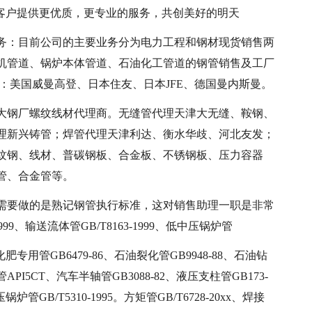
老客户提供更优质，更专业的服务，共创美好的明天
务：目前公司的主要业务分为电力工程和钢材现货销售两
机管道、锅炉本体管道、石油化工管道的钢管销售及工厂
：美国威曼高登、日本住友、日本JFE、德国曼内斯曼。
大钢厂螺纹线材代理商。无缝管代理天津大无缝、鞍钢、
理新兴铸管；焊管代理天津利达、衡水华歧、河北友发；
纹钢、线材、普碳钢板、合金板、不锈钢板、压力容器
管、合金管等。
需要做的是熟记钢管执行标准，这对销售助理一职是非常
99、输送流体管GB/T8163-1999、低中压锅炉管
0、化肥专用管GB6479-86、石油裂化管GB9948-88、石油钻
管API5CT、汽车半轴管GB3088-82、液压支柱管GB173-
锅炉管GB/T5310-1995。方矩管GB/T6728-20xx、焊接