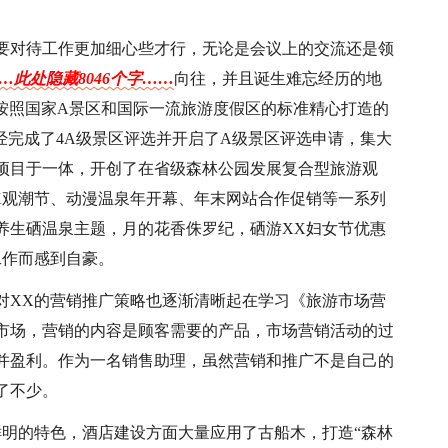
要对待工作更加细心些才行，无论是会议上的交流还是领
…此处隐藏8046个字……
向往，并且诞生难忘经历的地
、按照国家A景区和国际一流旅游度假区的标准精心打造的
经完成了4A级景区评选并开启了A级景区评选申请，集大
项目于一体，开创了在省级森林公园发展复合型旅游观
X观潮节、动漫温泉年开幕、年末网站合作促销等一系列
，养生硒温泉主题，月的花香侏罗纪，硒游XX妇女节优惠
工作而感到自豪。
对XX的营销推广策略也逐渐清晰起在学习《旅游市场营
市场，营销的内容是顾客需要的产品，市场营销活动的过
并盈利。作为一名销售助理，虽然营销和推广不是自己的
了不少。
鲜明的特色，酒店建设方面大量应用了古船木，打造“森林