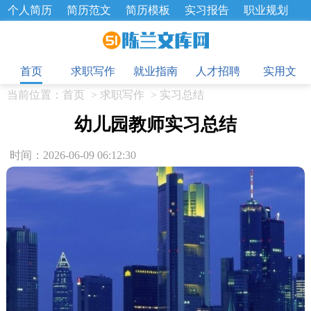
个人简历
简历范文
简历模板
实习报告
职业规划
求职面试题
招聘选拔
绩效考核
企业文化
工作计划
目
工作总结
辞职报告
首页
求职写作
就业指南
人才招聘
实用文
当前位置：
首页
>
求职写作
>
实习总结
幼儿园教师实习总结
时间：2026-06-09 06:12:30