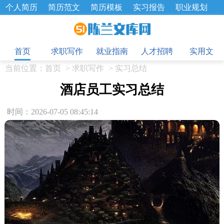
个人简历
简历范文
简历模板
实习报告
职业规划
求职面试题
招聘选拔
绩效考核
企业文化
工作计划
目
工作总结
辞职报告
首页
求职写作
就业指南
人才招聘
实用文
当前位置：
首页
>
求职写作
>
实习总结
酒店员工实习总结
时间：2026-07-05 08:45:14