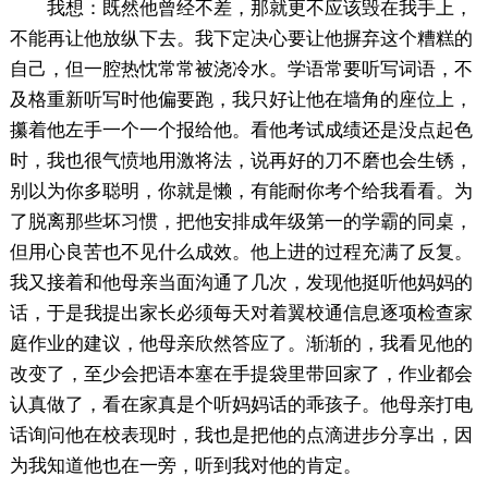
我想：既然他曾经不差，那就更不应该毁在我手上，
不能再让他放纵下去。我下定决心要让他摒弃这个糟糕的
自己，但一腔热忱常常被浇冷水。学语常要听写词语，不
及格重新听写时他偏要跑，我只好让他在墙角的座位上，
攥着他左手一个一个报给他。看他考试成绩还是没点起色
时，我也很气愤地用激将法，说再好的刀不磨也会生锈，
别以为你多聪明，你就是懒，有能耐你考个给我看看。为
了脱离那些坏习惯，把他安排成年级第一的学霸的同桌，
但用心良苦也不见什么成效。他上进的过程充满了反复。
我又接着和他母亲当面沟通了几次，发现他挺听他妈妈的
话，于是我提出家长必须每天对着翼校通信息逐项检查家
庭作业的建议，他母亲欣然答应了。渐渐的，我看见他的
改变了，至少会把语本塞在手提袋里带回家了，作业都会
认真做了，看在家真是个听妈妈话的乖孩子。他母亲打电
话询问他在校表现时，我也是把他的点滴进步分享出，因
为我知道他也在一旁，听到我对他的肯定。