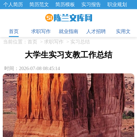
个人简历
简历范文
简历模板
实习报告
职业规划
求职面试题
招聘选拔
绩效考核
企业文化
工作计划
目
工作总结
辞职报告
首页
求职写作
就业指南
人才招聘
实用文
当前位置：
首页
>
求职写作
>
实习总结
大学生实习支教工作总结
时间：2026-07-08 08:45:14