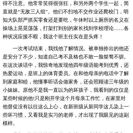
得不注意。他常常笑得很张狂，和另外两个学生一起，简
直就是“无敌三人组”。他们不扫地不交作业还爬校门，明
知大队部严抓买零食还是要吃，午休时以上厕所的名义在
操场上晃晃荡荡，打架打到别的家长找到学校理论……各
种状况应接不暇，我这个班主任实在是头疼！
一次考试结束，我找他了解情况。被单独拎出的他还
是安分了不少，知道自己考不及格也不敢一脸桀骜不驯。
在这次谈话中，我惊奇地发现他四年级语能考到优秀，还
热爱运动，是班上的体育委员。在和他母亲的电话中了解
到家庭和睦，他懂事听话会做家务，还会照顾读三年级的
小妹妹。原他不是我一直以为的坏孩子，我看到的仅仅是
某些时候的他!只是刚开学这个月母亲工作忙，在家里对
他督促没有以往这么上心，在新班级从新同学这儿染上一
些坏习惯，又看我是实习的老师，才出现了我眼见的这副
模样。