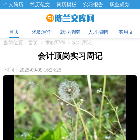
个人简历
简历范文
简历模板
实习报告
职业规划
求职面试题
招聘选拔
绩效考核
企业文化
工作计划
目
工作总结
辞职报告
首页
求职写作
就业指南
人才招聘
实用文
当前位置：
首页
>
求职写作
>
实习周记
会计顶岗实习周记
时间：2025-09-09 16:24:25