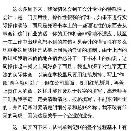
这么多周下来，我深切体会到了会计专业的特殊性，
会计，是一门实用性、操作性很强的学科，如果不进行实
际操作演练，而只是凭著书本上的一些理论性的东西去从
事会计这门行业的话，你的工作将会非常地不适应，以至
于在工作中出现意想不到的差错可见会计的谨慎性有多么
地重要这周我还是从事上周原始凭证的填制，由于上周的
教训和我后来偷偷地在宿舍恶补了一下书本上的知识，这
周操作起来就比上周好多了而且，我也加深了对红字更正
法的实际体会，以前在学校里只要用红笔划掉，写上"作
废"两字就可以了，但在公司里面，要用红笔划调，再盖
上责任人的章，这样才能作废对于数字的填写，高老师再
三叮嘱我字迹一定要清晰清秀，按格填写，不能东倒西歪
的，并且记账时要清楚明细分录和总账名称，我不敢有丝
毫的马虎，因为这是关乎一个企业的业务。
这一周实习下来，从制单到记账的整个过程基本上有