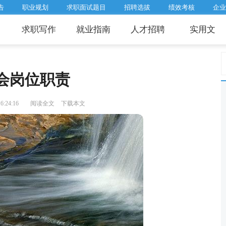
告
职业规划
求职面试题目
招聘选拔
绩效考核
企业
求职写作
就业指南
人才招聘
实用文
会岗位职责
:24:16
阅读全文
下载本文