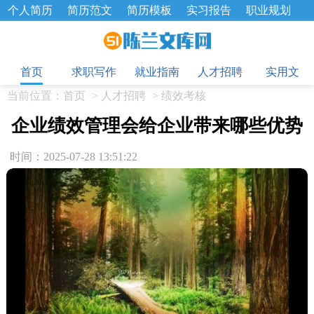
个人简历
简历范文
简历模板
实习报告
职业规划
求职面试题
招聘选拔
绩效考核
企业文化
工作计划
目
工作总结
辞职报告
首页
求职写作
就业指南
人才招聘
实用文
当前位置：
首页
>
人才招聘
>
绩效考核
企业绩效管理会给企业带来哪些优势
时间：2025-07-28 13:51:22