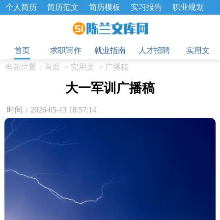
个人简历
简历范文
简历模板
实习报告
职业规划
求职面试题
招聘选拔
绩效考核
企业文化
工作计划
目
工作总结
辞职报告
首页
求职写作
就业指南
人才招聘
实用文
当前位置：
首页
>
实用文
>
广播稿
大一军训广播稿
时间：2026-05-13 18:57:14