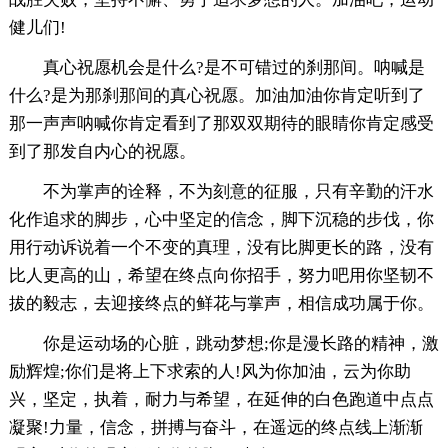
健儿们!
真心祝愿机会是什么?是不可错过的刹那间。呐喊是
什么?是为那刹那间的真心祝愿。加油加油你肯定听到了
那一声声呐喊你肯定看到了那双双期待的眼睛你肯定感受
到了那发自内心的祝愿。
不为掌声的诠释，不为刻意的征服，只有辛勤的汗水
化作追求的脚步，心中坚定的信念，脚下沉稳的步伐，你
用行动诉说着一个不变的真理，没有比脚更长的路，没有
比人更高的山，希望在终点向你招手，努力吧用你坚韧不
拔的毅志，去迎接终点的鲜花与掌声，相信成功属于你。
你是运动场的心脏，跳动梦想;你是漫长路的精神，激
励辉煌;你们是将上下求索的人!风为你加油，云为你助
兴，坚定，执着，耐力与希望，在延伸的白色跑道中点点
凝聚!力量，信念，拼搏与奋斗，在遥远的终点线上渐渐