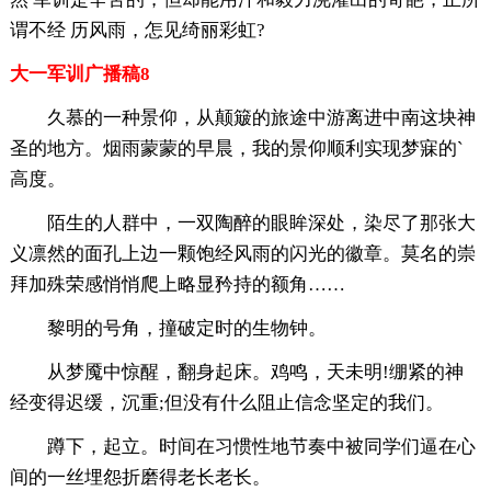
谓不经 历风雨，怎见绮丽彩虹?
大一军训广播稿8
久慕的一种景仰，从颠簸的旅途中游离进中南这块神
圣的地方。烟雨蒙蒙的早晨，我的景仰顺利实现梦寐的`
高度。
陌生的人群中，一双陶醉的眼眸深处，染尽了那张大
义凛然的面孔上边一颗饱经风雨的闪光的徽章。莫名的崇
拜加殊荣感悄悄爬上略显矜持的额角……
黎明的号角，撞破定时的生物钟。
从梦魇中惊醒，翻身起床。鸡鸣，天未明!绷紧的神
经变得迟缓，沉重;但没有什么阻止信念坚定的我们。
蹲下，起立。时间在习惯性地节奏中被同学们逼在心
间的一丝埋怨折磨得老长老长。