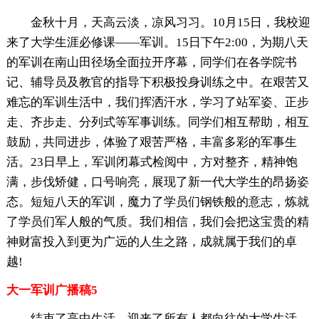
金秋十月，天高云淡，凉风习习。10月15日，我校迎
来了大学生涯必修课——军训。15日下午2:00，为期八天
的军训在南山田径场全面拉开序幕，同学们在各学院书
记、辅导员及教官的指导下积极投身训练之中。在艰苦又
难忘的军训生活中，我们挥洒汗水，学习了站军姿、正步
走、齐步走、分列式等军事训练。同学们相互帮助，相互
鼓励，共同进步，体验了艰苦严格，丰富多彩的军事生
活。23日早上，军训闭幕式检阅中，方对整齐，精神饱
满，步伐矫健，口号响亮，展现了新一代大学生的昂扬姿
态。短短八天的军训，魔力了学员们钢铁般的意志，炼就
了学员们军人般的气质。我们相信，我们会把这宝贵的精
神财富投入到更为广远的人生之路，成就属于我们的卓
越!
大一军训广播稿5
结束了高中生活，迎来了所有人都向往的大学生活。