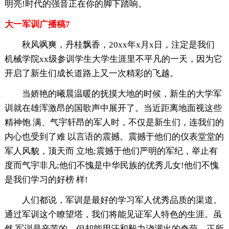
明亮!时代的强音正在你的脚下踏响。
大一军训广播稿7
秋风飒爽，丹桂飘香，20xx年x月x日，注定是我们
机械学院xx级参训学生大学生涯里不平凡的一天，因为它
开启了新生们成长道路上又一次精彩的飞越。
当娇艳的曦晨温暖的抚摸大地的时候，新生的大学军
训就在雄浑激昂的国歌声中展开了。当近距离地面视这些
精神饱 满、气宇轩昂的军人时，不仅是新生们，连我们的
内心也受到了难 以言语的震撼。震撼于他们的仪表堂堂的
军人风貌，顶天而 立地;震撼于他们严明的军纪，举止有
度而气宇非凡;他们不愧是中华民族的优秀儿女!他们不愧
是我们学习的好榜 样!
人们都说，军训是最好的学习军人优秀品质的渠道。
通过军训这个瞭望塔，我们将能见证军人特色的生涯。虽
然 军训是辛苦的，但却能用汗和毅力浇灌出的奇葩，正所