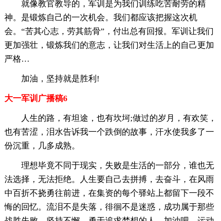
就像教官教导的，军训是为我们训练吃苦耐劳的精
神。是锻炼自己的一次机会。我们都应该把握这次机
会。“苦其心志，劳其筋骨”，付出总有回报。军训让我们
更加强壮，锻炼我们的意志，让我们对生活上的自己更加
严格…
加油，坚持就是胜利!
大一军训广播稿6
人生的路，有坦途，也有坎坷;做过的岁月，有欢笑，
也有苦涩，泪水告诉我一个跌倒的故事，汗水使我多了一
份沉重，几多成熟。
理想毕竟不同于现实，失败是生活的一部分，谁也无
法选择，无法拒绝。人生要自己去拼搏，去奋斗，在风雨
中百折不挠勇往前进，在集资的每个驿站上都留下一段不
悔的回忆。流泪不是失落，徘徊不是迷惑，成功属于那些
战胜失败，坚持不懈、勇于追求梦想的人。加油吧，运动