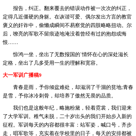
报告，纠正。翻来覆去的错误动作被一次次的纠正，
定得几近僵硬的身躯。在诙谐可爱、偶尔发出方言的教官
褒义的奸诈中，偷懒成瞬间不易察觉的四肢略略扭动。尔
后，嘹亮的军歌不留痕迹地淹没着曾经有过的抱怨或悔
恨……
惊鸿一坐，坐出了无数报国的`情怀在心的深处滋长
定格，坐出了几多受用一生的理解和宽容。
大一军训广播稿9
青春是雨，予你倾盆难处，却滋润了干涸的贫地;青春
是雪，予你冰冷刺骨，却培养了傲然无畏的品质。
我们也是这般年纪，略施粉黛，轻着霓裳，我们迎来
了大学军训。稚气未脱，二十岁出头的我们开始步入新的
征程。军训每天的内容都很丰富：站军姿，喊口号，齐步
走，唱军歌等，充实着在学校里的日子，每天的安排都被