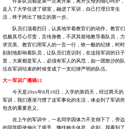
许多队员都是第一次离开家，离开父母的细心呵护，
走入了大学住进了寝室，融进了军训，自己打理日常生
活，终于跨出了独立的第一步。
队员们顶着烈日，认真地学着教官们的动作。教官们
也极其尽心尽责，言传身教，不厌其烦地教导着队员，力
求完美。教官们用军人的一言一行，铁一般的纪律，时时
刻刻地影响着队员，让队员们意识到，在这段军训的日子
里，大家都是军人，必须有军人的风范，如一团散沙的队
伍在军训结束的时候变成了一支纪律严明的队伍。
大一军训广播稿12
今天是20xx年8月19日，入学的第四天，经过两天的
军训，我们逐渐习惯了这军事化的生活，体会到了军训所
包含的重要意义。
在上午的军训中，一名同学因体力不支倒下了，旁边
的同学即使伸出了援手，搀扶她去休息。此刻，我看到了