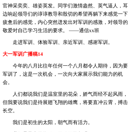
官神采奕奕、雄姿英发。同学们激情盎然、英气逼人，耳
边响起领导们的谆谆教导和殷切的希望再躺下来感觉一下
疲惫后的感觉，内心突然迸发出对军训的感激，对领导的
敬爱对自己学习生活的要求。 ——通信xx班
走进军训、体验军训、亲近军训、感谢军训。
大一军训广播稿14
今年的八月比往年任何一个八月都令人期待，因为要
军训了，这是一次机会，一次向大家展示我们能力的机
会。
人们都说我们是温室里的花朵，娇气而经不起风雨，
但我要说我们是待展翅飞翔的雄鹰，将要直冲云霄，搏击
长空。
我们是初生的太阳，朝气而有活力。