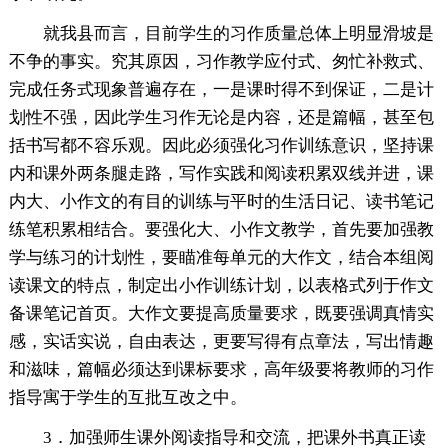
就我县而言，目前学生的习作质量总体上明显滑坡是
不争的事实。究其原因，习作教学应付式、匆忙补救式、
完成任务式现象普遍存在，一是课时得不到保证，二是计
划性不强，因此学生习作无论是内容，还是篇幅，甚至包
括书写都不容乐观。因此必须强化习作训练意识，坚持课
内和课外两条腿走路，写作实践和阅读积累双线并进，课
内大、小作文的有目的训练与平时的生活日记、读书笔记
练笔积累相结合。要强化大、小作文教学，首先要加强教
学与练习的计划性，要瞄准每单元的大作文，结合本组阅
读课文的特点，制定出小作训练计划，以表格式列于作文
备课笔记首页。大作文要提高质量要求，既要强调真情实
感，实话实说，自由表达，更要写得有点章法，写出情趣
和滋味，篇幅必须达到课标要求，高年级要将教师的习作
指导寓于学生的互批互改之中。
3．加强师生课外阅读指导和交流，把课外书真正读