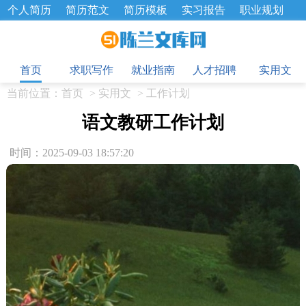
个人简历
简历范文
简历模板
实习报告
职业规划
求职面试题
招聘选拔
绩效考核
企业文化
工作计划
目
工作总结
辞职报告
首页
求职写作
就业指南
人才招聘
实用文
当前位置：
首页
>
实用文
>
工作计划
语文教研工作计划
时间：2025-09-03 18:57:20