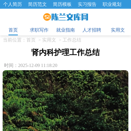
个人简历
简历范文
简历模板
实习报告
职业规划
求职面试题
招聘选拔
绩效考核
企业文化
工作计划
目
工作总结
辞职报告
首页
求职写作
就业指南
人才招聘
实用文
当前位置：
首页
>
实用文
>
工作总结
肾内科护理工作总结
时间：2025-12-09 11:18:20