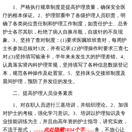
1、严格执行规章制度是提高护理质量，确保安全医
疗的根本保证。2、护理部重申了各级护理人员职责，明
确了各类岗位责任制和护理工作制度，如责任护士、总务
护士各尽其职，杜绝了病人自换吊瓶，自拔针的不良现
象。3、坚持了查对制度：(1)要求医嘱班班查对，每周护
士长参加总核对1次，并有记录;(2)护理操作时要求三查七
对;(3)坚持填写输液卡，半年来未发生大的护理差错。4、
认真落实肾内科护理常规，坚持填写了各种信息数据登记
本，规范各种操作及处置室。5、坚持床头交接班制度及
晨间护理，预防了并发症的发生。
二、提高护理人员业务素质
1、对在职人员进行三基培训，并组织理论。2、加强
对护士的考核，强化学习意识。3、培训以护理知识及专
业技能训练为主，并且由高年资的护士指导，讲究实效，
不流于形式，
……此处隐藏5834个字……
务，不放心让