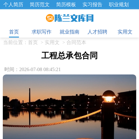
个人简历
简历范文
简历模板
实习报告
职业规划
求职面试题
招聘选拔
绩效考核
企业文化
工作计划
目
工作总结
辞职报告
首页
求职写作
就业指南
人才招聘
实用文
当前位置：
首页
>
实用文
>
合同范本
工程总承包合同
时间：2026-07-08 08:45:21