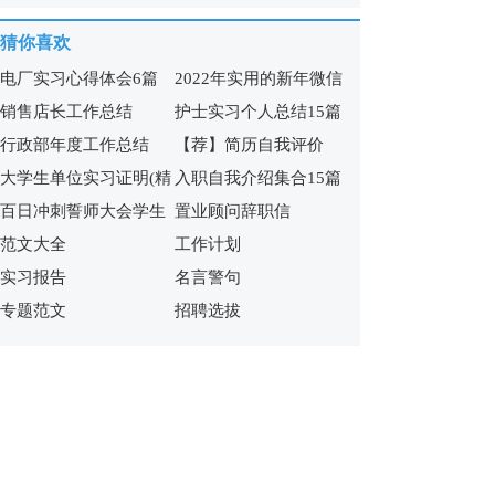
集锦15篇
15篇)
猜你喜欢
电厂实习心得体会6篇
2022年实用的新年微信
销售店长工作总结
护士实习个人总结15篇
祝福语65句
行政部年度工作总结
【荐】简历自我评价
大学生单位实习证明(精
入职自我介绍集合15篇
百日冲刺誓师大会学生
置业顾问辞职信
选15篇)
范文大全
工作计划
发言稿
实习报告
名言警句
专题范文
招聘选拔