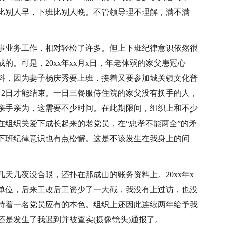
比别人早，下班比别人晚。不管领导理不理解，满不满
事业务工作，相对轻松了许多。但上下班纪律意识依然很
。可是，20xx年xx月x日，年老体弱的家父患冠心
科，因为妻子杨庆秀要上班，接着又要参加城关镇文化普
月2日才能结束。一日三餐服侍住院的家父没有换手的人，
亲手亲为，这需要不少时间。在此期限间，组织上和不少
在组织关爱下成长起来的老党员，在“忠孝不能两全”的矛
下班纪律意识也有点松懈。这是不该发生在我身上的问
天几夜没合眼，还扑在那成山的账务资料上。20xx年x
单位，后来工改后工资少了一大截，我没有上过访，也没
持着一名党员应有的本色。组织上还因此连续两年给予我
是发生了我迟到并被查实(摄像镜头)通报了。