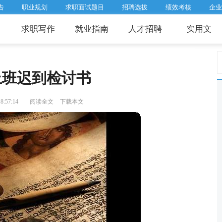
告
职业规划
求职面试题目
招聘选拔
绩效考核
企业
求职写作
就业指南
人才招聘
实用文
上班迟到检讨书
:57:14
阅读全文
下载本文