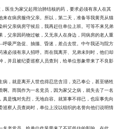
本痊愈，医生为家父起用治肺结核的药，要求必须有亲人在其
他来在病房服侍父亲。所以，第二天，准备等我黄亮从猫
染科父亲病房守候后，我再赶往单位上班。可等不来兄弟
果，父亲因药物过敏，又无亲人在身边，同病房的老人重
—呼吸严急促、抽搐、昏迷，差点去世。中午我还与院方
药液必须有亲人招呼。而在我离开、兄弟未到时，他们却
钟，并且被纪委巡察人员查到，给单位形象带来了不良影
生病，就是离开人世也得忍悲含泪，克己奉公，甚至牺牲
质啊。而我作为一名党员，因为家父之病，就失去了一名
，真是愧对先烈，无地自容。就算事不得已，也应事先向
委巡察人员查岗时，单位上没以组织的名誉向他们说明情
一名老党员，给单位作风带来了不可低估的影响。在此，