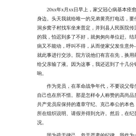
20xx年x月xx日早上，家父冠心病基
身边。头天我就给唯一的兄弟黄亮打电话，要
洞乡窝子村找车坐来普定，并到县人民医院传
的我，怕迟到多了不好，就匆匆向单位赶。结
病又不能动，呼叫不得，从而使家父发生意外
就此事进行交涉。院方说他们有言在先，换用
给父亲输了液。因为这事，我还迟到了十几分
响。
作为党员，在革命战争年代，不要说父母
自己也在所不惜。那是怎样令人称赞的高尚品
共产党员应保持的遵章守纪、克己奉公的本色
所在组织说明、请假并得到允许。然后，在纪
况。
因为疏于律己，忽于严肃的纪律，我作为