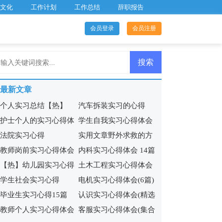
文化
工作计划
工作总结
辞职报告
会员登录
会员注册
最新文章
个人实习总结【热】
汽车拆装实习的心得
护士个人的实习心得体
学生自我实习心得体会
法院实习心得
实用文章野外求救的方
会
教师岗前实习心得体会
内科实习心得体会 14篇
法
【热】幼儿园实习心得
土木工程实习心得体会
5篇
学生社会实习心得
电机实习心得体会(6篇)
(集锦15篇)
毕业生实习心得15篇
认识实习心得体会(精选
教师个人实习心得体会
客服实习心得体会(集合
15篇)