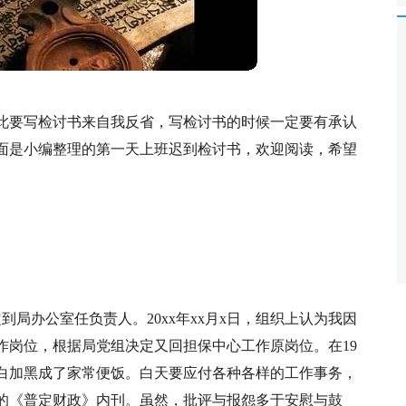
此要写检讨书来自我反省，写检讨书的时候一定要有承认
面是小编整理的第一天上班迟到检讨书，欢迎阅读，希望
定到局办公室任负责人。20xx年xx月x日，组织上认为我因
作岗位，根据局党组决定又回担保中心工作原岗位。在19
白加黑成了家常便饭。白天要应付各种各样的工作事务，
的《普定财政》内刊。虽然，批评与报怨多于安慰与鼓