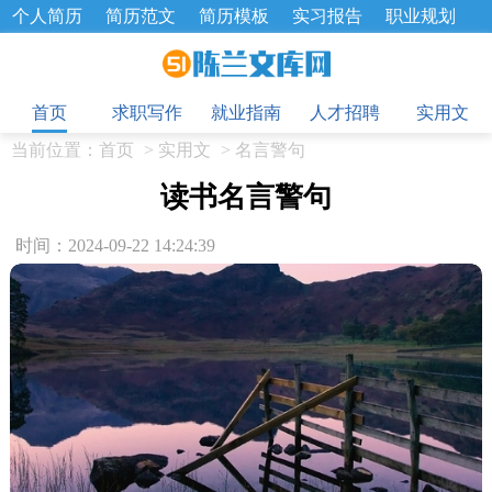
个人简历
简历范文
简历模板
实习报告
职业规划
求职面试题
招聘选拔
绩效考核
企业文化
工作计划
目
工作总结
辞职报告
首页
求职写作
就业指南
人才招聘
实用文
当前位置：
首页
>
实用文
>
名言警句
读书名言警句
时间：2024-09-22 14:24:39