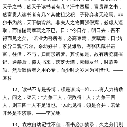
天子之书，然天子读书者有几？汗牛塞屋，富贵家之书，
然富贵人读书者有几？其他祖父积、子孙弃者无论焉。非
独书为然，天下物皆然。非夫人之物而强假焉，必虑人逼
取，而惴惴焉摩玩之不已。日："今日存，明日去，吾不
得而见之矣。"若业为吾所有，必高束焉，庋藏焉，日"姑
俟异日观"云尔。余幼好书，家贫难致。有张氏藏书甚
富，往借，不与，归而形诸梦。其切如是。故有所览辄省
记。通籍后，俸去书来，落落大满，素蟑灰丝，时蒙卷
轴。然后叹借者之用心专，而少时之岁月为可惜也。——
袁枚
12、读书不专是务博，须是凑成一堆……有人力格数
人。问之，渠云："力兼二人，便敌得十人；力兼三四
人，则三四十人不足道也。"以此见得，须是合并，若散
开终是不济事。——李光地
13、袁枚自幼记性不佳，看书必加摘录，久之分门别