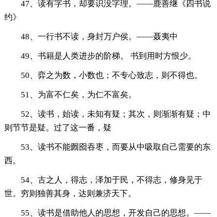
47、读有字书，却要识没字理。——鹿善继《四书说
约》
48、一行书不读，身封万户侯。——聂夷中
49、书籍是人类进步的阶梯。 书到用时方恨少。
50、弈之为数，小数也；不专心致志，则不得也。
51、为富不仁矣，为仁不富矣。
52、读书，始读，未知有疑；其次，则渐渐有疑；中
则节节是疑。过了这一番，疑
53、读书不能囫囵吞枣，而要从中吸取自己需要的东
西。
54、古之人，得志，泽加于民，不得志，修身见于
世。穷则独善其身，达则兼济天下。
55、读书是借助他人的思想，开发自己的思想。——