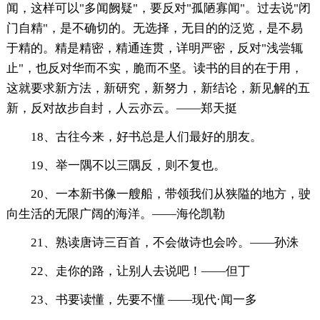
闻，这样可以"多闻阙疑"，要反对"孤陋寡闻"。过去说"闭
门自精"，是不确切的。无选择，无目的的泛览，是不易
于精的。精是精密，精通连贯，详明严密，反对"浅尝辄
止"，也反对华而不实，脆而不坚。读书的目的在于用，
这就要求新方法，新研究，新努力，新结论，新见解的五
新，反对故步自封，人云亦云。——郑天挺
18、古往今来，好书总是人们最好的朋友。
19、举一隅不以三隅反，则不复也。
20、一本新书像一艘船，带领我们从狭隘的地方，驶
向生活的无限广阔的海洋。——海伦凯勒
21、熟读唐诗三百首，不会做诗也会吟。——孙洙
22、走你的路，让别人去说吧！——但丁
23、书要读懂，先要不懂 ——现代·闻一多