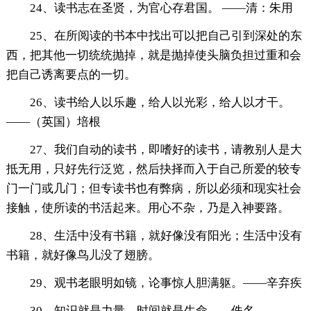
24、读书志在圣贤，为官心存君国。 ——清：朱用
25、在所阅读的书本中找出可以把自己引到深处的东
西，把其他一切统统抛掉，就是抛掉使头脑负担过重和会
把自己诱离要点的一切。
26、读书给人以乐趣，给人以光彩，给人以才干。
——（英国）培根
27、我们自动的读书，即嗜好的读书，请教别人是大
抵无用，只好先行泛览，然后抉择而入于自己所爱的较专
门一门或几门；但专读书也有弊病，所以必须和现实社会
接触，使所读的书活起来。用心不杂，乃是入神要路。
28、生活中没有书籍，就好像没有阳光；生活中没有
书籍，就好像鸟儿没了翅膀。
29、观书老眼明如镜，论事惊人胆满躯。——辛弃疾
30、知识就是力量，时间就是生命——佚名