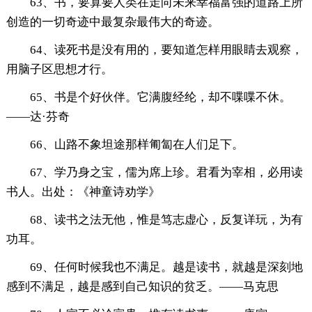
63、书，要算要人类在走向未来幸福富强的道路上所
创造的一切奇迹中最复杂最伟大的奇迹。
64、读死书是没有用的，要知道怎样用眼睛去观察，
用脑子区思想才行。
65、书是个好伙伴。它满腹经纶，却不喋喋不休。
——达·芬奇
66、山路不象坦途那样匍匐在人们足下。
67、学乃身之宝，儒为席上珍。君看为宰相，必用读
书人。出处：《神童诗劝学》
68、读书之法无他，惟是笃志虚心，反复详玩，为有
功耳。
69、任何时候我也不满足。越是读书，就越是深刻地
感到不满足，越是感到自己知识的贫乏。——马克思