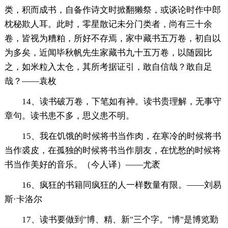
类，积而成书，自备作诗文时掀翻獭祭，或谈论时作中郎
枕秘欺人耳。此时，零星散记未分门类者，尚有三十余
卷，皆视为糟粕，所好不存焉，家中藏书五万卷，初自以
为多矣，近闻毕秋帆先生家藏书九十五万卷，以随园比
之，如米粒入太仓，其所考据证引，敢自信哉？敢自足
哉？——袁枚
14、读书破万卷，下笔如有神。读书贵理解，无事守
章句。读书患不多，思义患不明。
15、我在饥饿的时候将书当作肉，在寒冷的时候将书
当作裘皮，在孤独的时候将书当作朋友，在忧愁的时候将
书当作美好的音乐。（今人译）——尤袤
16、疯狂的书籍同疯狂的人一样数量有限。——刘易
斯·卡洛尔
17、读书要做到"博、精、新"三个字。"博"是博览勤