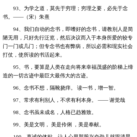
93、为学之道，莫先于穷理；穷理之要，必先于念
书。——（宋）朱熹
94、我们自动的念书，即嗜好的念书，请教别人是简
陋无用，只好先行泛览，然后决议而入于本身所爱的较专
门一门或几门；但专念书也有弊病，所以必需和现实社会
打仗，使所读的书活起来。
95、书，要算是人类在走向将来幸福茂盛的阶梯上缔
造的一切古迹中最巨大最伟大的古迹。
96、念书不想，隔靴挠痒。 读一书，增一智。
97、常求有利别人，不求有利本身。 —— 谢觉哉
98、念书虽未成名，人格已趋雅致。
99、美是文明， 美是伶俐 ，美是奉献。
100、真诚的体贴，让人心里那股兴奋劲儿就跟清晨