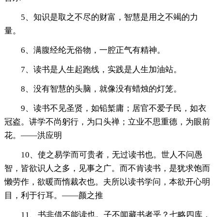
5、知识是取之不尽的财富，智慧是用之不竭的力
量。
6、满腹经纶无俗物，一腔正气有精神。
7、读书是人生起跑线，实践是人生加油站。
8、没有智慧的头脑，就像没有蜡烛的灯笼。
9、读书不见圣贤，如铅椠庸；居官不爱子民，如衣
冠盗。讲学不尚躬行，为口头禅；立业不思重德，为眼前
花。——洪应明
10、使之易学而可贵者，无过读书也。世人不问愚
智，皆欲识人之多，见事之广。而不肯读书，是犹求饱而
懒劳作，欲暖而惰裁衣也。夫所以读书学问，本欲开心明
目，利于行耳。——颜之推
11、书非借不能读也。子不闻藏书者乎？七略四库，