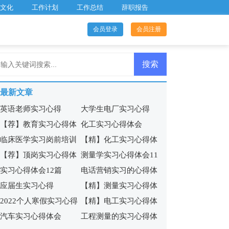
文化
工作计划
工作总结
辞职报告
会员登录
会员注册
最新文章
英语老师实习心得
大学生电厂实习心得
【荐】教育实习心得体
化工实习心得体会
临床医学实习岗前培训
【精】化工实习心得体
会
【精】
【荐】顶岗实习心得体
测量学实习心得体会11
心得体会3篇
会
实习心得体会12篇
电话营销实习的心得体
会
篇
应届生实习心得
【精】测量实习心得体
会
2022个人寒假实习心得
【精】电工实习心得体
会
汽车实习心得体会
工程测量的实习心得体
会