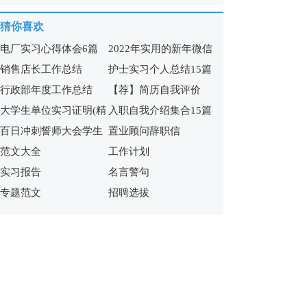
会14篇
猜你喜欢
电厂实习心得体会6篇
2022年实用的新年微信
销售店长工作总结
护士实习个人总结15篇
祝福语65句
行政部年度工作总结
【荐】简历自我评价
大学生单位实习证明(精
入职自我介绍集合15篇
百日冲刺誓师大会学生
置业顾问辞职信
选15篇)
范文大全
工作计划
发言稿
实习报告
名言警句
专题范文
招聘选拔