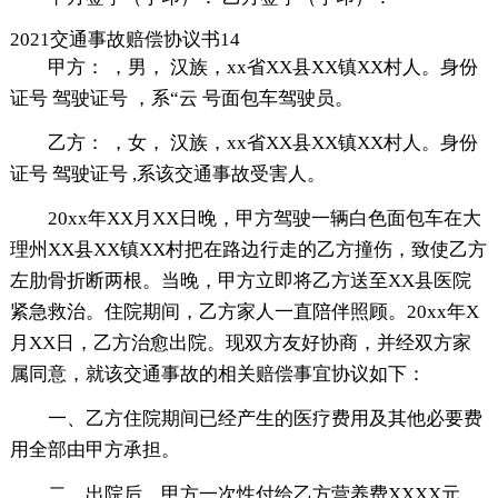
2021交通事故赔偿协议书14
甲方： ，男， 汉族，xx省XX县XX镇XX村人。身份
证号 驾驶证号 ，系“云 号面包车驾驶员。
乙方： ，女， 汉族，xx省XX县XX镇XX村人。身份
证号 驾驶证号 ,系该交通事故受害人。
20xx年XX月XX日晚，甲方驾驶一辆白色面包车在大
理州XX县XX镇XX村把在路边行走的乙方撞伤，致使乙方
左肋骨折断两根。当晚，甲方立即将乙方送至XX县医院
紧急救治。住院期间，乙方家人一直陪伴照顾。20xx年X
月XX日，乙方治愈出院。现双方友好协商，并经双方家
属同意，就该交通事故的相关赔偿事宜协议如下：
一、乙方住院期间已经产生的医疗费用及其他必要费
用全部由甲方承担。
二、出院后，甲方一次性付给乙方营养费XXXX元、