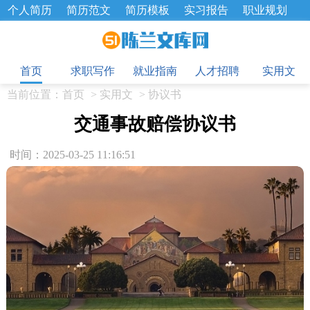
个人简历
简历范文
简历模板
实习报告
职业规划
求职面试题
招聘选拔
绩效考核
企业文化
工作计划
目
工作总结
辞职报告
首页
求职写作
就业指南
人才招聘
实用文
当前位置：
首页
>
实用文
>
协议书
交通事故赔偿协议书
时间：2025-03-25 11:16:51