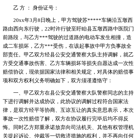
乙 方 ： 身份证号：
20xx年3月8日晚上，甲方驾驶苏*****车辆沿五墩西
路由西向东行驶，22时许行驶至盱眙县五墩西路中医院门
前路段，与乙方***驾驶的过道路的电动车发生相撞，造
成二车损坏，乙方***受伤，在该起事故中甲方负事故全
部责任。甲乙双方经县公安交通警察大队主持调解，就乙
方受交通事故伤害、乙方车辆损坏等损失自愿达成一次性
赔偿协议，现依据国家法律和相关规定，对具体的赔偿事
项和双方权利义务明确如下，双方须谨遵恪守：
一、甲乙双方在县公安交通警察大队警察同志的主持
下进行调解并达成协议，此协议的调解过程符合国家法
律，是双方经平等协商、互谅互让的真实意思表示，本次
事故一次性赔偿了解，双方在协议履行完毕后均不得反
悔。同时乙方郑重承诺放弃向司法机关、其他有权管理机
关提起诉讼、仲裁等一切救济措施的权利，并不再向任何