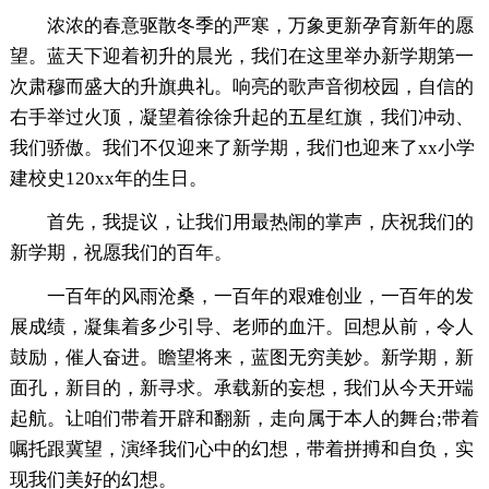
浓浓的春意驱散冬季的严寒，万象更新孕育新年的愿
望。蓝天下迎着初升的晨光，我们在这里举办新学期第一
次肃穆而盛大的升旗典礼。响亮的歌声音彻校园，自信的
右手举过火顶，凝望着徐徐升起的五星红旗，我们冲动、
我们骄傲。我们不仅迎来了新学期，我们也迎来了xx小学
建校史120xx年的生日。
首先，我提议，让我们用最热闹的掌声，庆祝我们的
新学期，祝愿我们的百年。
一百年的风雨沧桑，一百年的艰难创业，一百年的发
展成绩，凝集着多少引导、老师的血汗。回想从前，令人
鼓励，催人奋进。瞻望将来，蓝图无穷美妙。新学期，新
面孔，新目的，新寻求。承载新的妄想，我们从今天开端
起航。让咱们带着开辟和翻新，走向属于本人的舞台;带着
嘱托跟冀望，演绎我们心中的幻想，带着拼搏和自负，实
现我们美好的幻想。