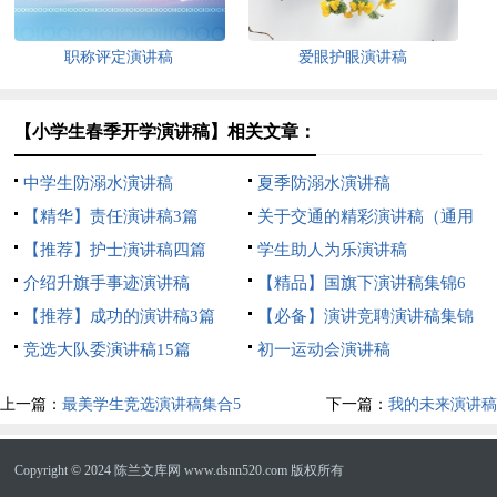
职称评定演讲稿
爱眼护眼演讲稿
【小学生春季开学演讲稿】相关文章：
中学生防溺水演讲稿
夏季防溺水演讲稿
【精华】责任演讲稿3篇
关于交通的精彩演讲稿（通用
【推荐】护士演讲稿四篇
9篇）
学生助人为乐演讲稿
介绍升旗手事迹演讲稿
【精品】国旗下演讲稿集锦6
【推荐】成功的演讲稿3篇
篇
【必备】演讲竞聘演讲稿集锦
竞选大队委演讲稿15篇
九篇
初一运动会演讲稿
上一篇：
最美学生竞选演讲稿集合5
下一篇：
我的未来演讲稿
篇
Copyright © 2024
陈兰文库网
www.dsnn520.com 版权所有