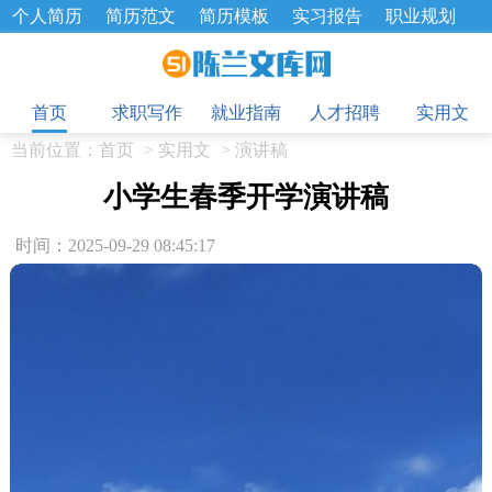
个人简历
简历范文
简历模板
实习报告
职业规划
求职面试题
招聘选拔
绩效考核
企业文化
工作计划
目
工作总结
辞职报告
首页
求职写作
就业指南
人才招聘
实用文
当前位置：
首页
>
实用文
>
演讲稿
小学生春季开学演讲稿
时间：2025-09-29 08:45:17