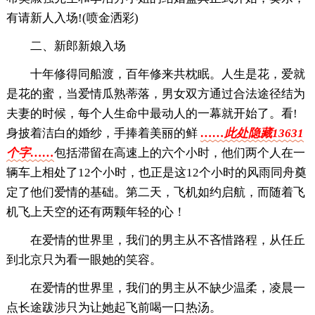
有请新人入场!(喷金洒彩)
二、新郎新娘入场
十年修得同船渡，百年修来共枕眠。人生是花，爱就
是花的蜜，当爱情瓜熟蒂落，男女双方通过合法途径结为
夫妻的时候，每个人生命中最动人的一幕就开始了。看!
身披着洁白的婚纱，手捧着美丽的鲜
……此处隐藏13631
个字……
包括滞留在高速上的六个小时，他们两个人在一
辆车上相处了12个小时，也正是这12个小时的风雨同舟奠
定了他们爱情的基础。第二天，飞机如约启航，而随着飞
机飞上天空的还有两颗年轻的心！
在爱情的世界里，我们的男主从不吝惜路程，从任丘
到北京只为看一眼她的笑容。
在爱情的世界里，我们的男主从不缺少温柔，凌晨一
点长途跋涉只为让她起飞前喝一口热汤。