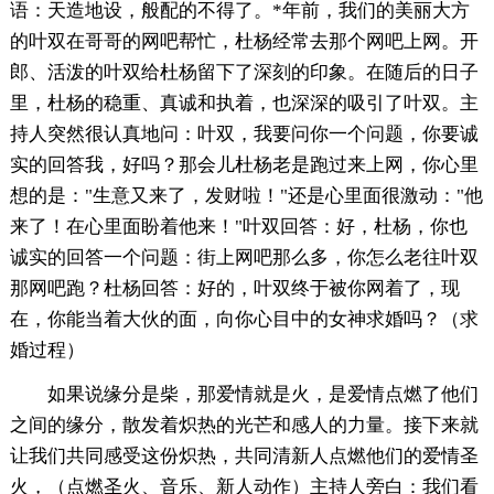
语：天造地设，般配的不得了。*年前，我们的美丽大方
的叶双在哥哥的网吧帮忙，杜杨经常去那个网吧上网。开
郎、活泼的叶双给杜杨留下了深刻的印象。在随后的日子
里，杜杨的稳重、真诚和执着，也深深的吸引了叶双。主
持人突然很认真地问：叶双，我要问你一个问题，你要诚
实的回答我，好吗？那会儿杜杨老是跑过来上网，你心里
想的是："生意又来了，发财啦！"还是心里面很激动："他
来了！在心里面盼着他来！"叶双回答：好，杜杨，你也
诚实的回答一个问题：街上网吧那么多，你怎么老往叶双
那网吧跑？杜杨回答：好的，叶双终于被你网着了，现
在，你能当着大伙的面，向你心目中的女神求婚吗？（求
婚过程）
如果说缘分是柴，那爱情就是火，是爱情点燃了他们
之间的缘分，散发着炽热的光芒和感人的力量。接下来就
让我们共同感受这份炽热，共同清新人点燃他们的爱情圣
火，（点燃圣火、音乐、新人动作）主持人旁白：我们看