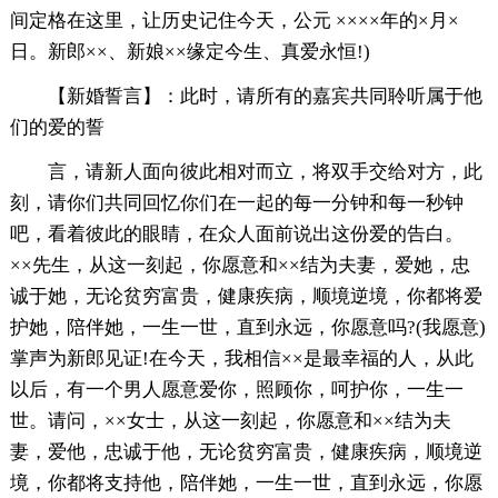
间定格在这里，让历史记住今天，公元 ××××年的×月×
日。新郎××、新娘××缘定今生、真爱永恒!)
【新婚誓言】：此时，请所有的嘉宾共同聆听属于他
们的爱的誓
言，请新人面向彼此相对而立，将双手交给对方，此
刻，请你们共同回忆你们在一起的每一分钟和每一秒钟
吧，看着彼此的眼睛，在众人面前说出这份爱的告白。
××先生，从这一刻起，你愿意和××结为夫妻，爱她，忠
诚于她，无论贫穷富贵，健康疾病，顺境逆境，你都将爱
护她，陪伴她，一生一世，直到永远，你愿意吗?(我愿意)
掌声为新郎见证!在今天，我相信××是最幸福的人，从此
以后，有一个男人愿意爱你，照顾你，呵护你，一生一
世。请问，××女士，从这一刻起，你愿意和××结为夫
妻，爱他，忠诚于他，无论贫穷富贵，健康疾病，顺境逆
境，你都将支持他，陪伴她，一生一世，直到永远，你愿