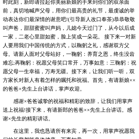
时此刻，新郎请拉起你美丽新娘的手来到你们的双亲面
前，真切地喊声父母，用你们最高贵的礼节，最虔诚的举
动表达你们最深情的谢意吧!(引导新人改口奉茶)恭恭敬敬
叫声爸，甜甜蜜蜜叫声妈，儿媳今天过门了，从今以后成
一家，二老心里甜如蜜，脸上笑成一朵花。 接下来一对新
人要用我们中国传统的方式，以鞠躬之礼，感谢双方父
母。请新人面对父母站好，一鞠躬：养育之恩，终生没齿
难忘;再鞠躬：祝愿父母笑口常开，万事如意：三鞠躬：祝
愿父母一生幸福，万寿无疆。接下来，让我们听一听，双
方家长对新人有着怎样的嘱托和祝福。首先，有请新娘××
的爸爸×先生上台讲话，掌声欢迎。
感谢×爸爸诚挚的祝福和精彩的致辞，让我们用掌声
送上祝福!接下来，有请新郎的爸爸××先生上台讲话。感
谢×先生的精彩讲话。
在这里，我也恳请所有来宾，再一次，用掌声祝愿我