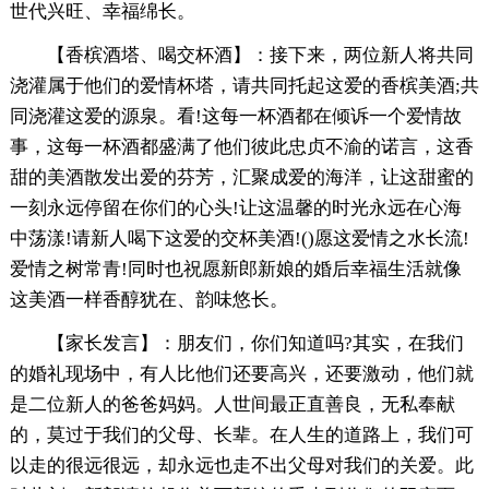
世代兴旺、幸福绵长。
【香槟酒塔、喝交杯酒】：接下来，两位新人将共同
浇灌属于他们的爱情杯塔，请共同托起这爱的香槟美酒;共
同浇灌这爱的源泉。看!这每一杯酒都在倾诉一个爱情故
事，这每一杯酒都盛满了他们彼此忠贞不渝的诺言，这香
甜的美酒散发出爱的芬芳，汇聚成爱的海洋，让这甜蜜的
一刻永远停留在你们的心头!让这温馨的时光永远在心海
中荡漾!请新人喝下这爱的交杯美酒!()愿这爱情之水长流!
爱情之树常青!同时也祝愿新郎新娘的婚后幸福生活就像
这美酒一样香醇犹在、韵味悠长。
【家长发言】：朋友们，你们知道吗?其实，在我们
的婚礼现场中，有人比他们还要高兴，还要激动，他们就
是二位新人的爸爸妈妈。人世间最正直善良，无私奉献
的，莫过于我们的父母、长辈。在人生的道路上，我们可
以走的很远很远，却永远也走不出父母对我们的关爱。此