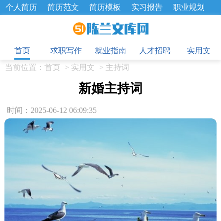
个人简历
简历范文
简历模板
实习报告
职业规划
求职面试题
招聘选拔
绩效考核
企业文化
工作计划
目
工作总结
辞职报告
首页
求职写作
就业指南
人才招聘
实用文
当前位置：
首页
>
实用文
>
主持词
新婚主持词
时间：2025-06-12 06:09:35