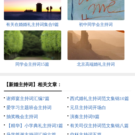
有关在婚婚礼主持词集合9篇
初中同学会主持词
同学会主持词15篇
北京高端婚礼主持词
【新婚主持词】相关文章：
谢师宴主持词汇编7篇
西式婚礼主持词范文集锦10篇
爱学习主题班会主持词
元旦主持词开场白
抽奖晚会主持词
演奏主持词9篇
【精华】小学典礼主持词3篇
有关司仪主持词范文集锦八篇
升学答谢主持词汇编六篇
交杯主持词五篇