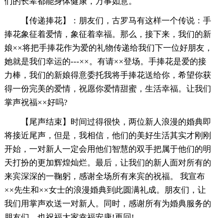
们的长辈都能身体健康，万事如意。
【传递捧花】：朋友们，古罗马有这样一个传说：手
捧花象征着爱情，象征着幸福。那么，接下来，我们的新
娘××将把手捧花作为爱的礼物传递给我们下一位好朋友，
她就是我们幸运的---××。有请××登场。手捧花是爱的接
力棒，我们的新娘得意委托我将手捧花送给你，希望你获
得一份完美的爱情，祝愿你爱情甜蜜，生活幸福。让我们
掌声祝福××好吗?
【尾声结束】时间过得很快，两位新人浪漫的婚典即
将接近尾声，但是，我相信，他们的美好生活其实才刚刚
开始，一对新人一定会用他们智慧的双手把属于他们的明
天打扮的更加辉煌灿烂。最后，让我们的新人面对所有的
来宾深深的一鞠躬，感谢全场所有来宾的祝福。 我宣布
××先生和××女士的浪漫婚典到此圆满礼成。朋友们，让
我们用掌声欢送一对新人。同时，感谢所有为婚典服务的
朋友们，也祝福大家幸福安康!再回!