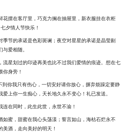
？鲜花摆在客厅里，巧克力搁在抽屉里，新衣服挂在衣柜
，七夕情人节快乐！
月对季节的承诺是色彩斑谰；夜空对星星的承诺是晶莹剔
们与爱相随。
烂，流星划过的印迹再美也比不过我们爱情的痕迹。想在七
偎你身旁！
见不到你我只有伤心，一切安好请你放心，摒弃烦躁定要静
我爱上你一生痴心，天长地久永不变心！礼已发送。
你我连在同时，此生此世，永世不渝！
美酒如蜜，甜蜜在我心头荡漾；誓言如山，海枯石烂永不
的美酒，走向美好的明天！