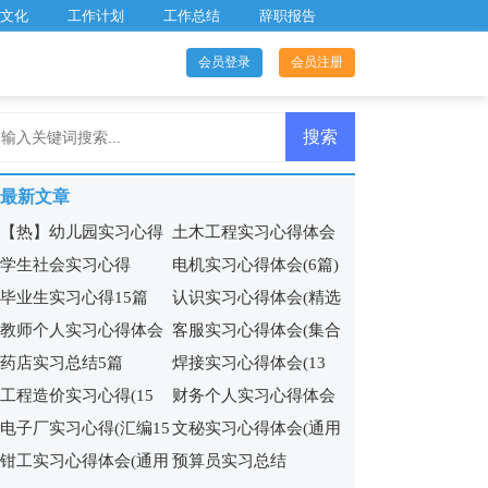
文化
工作计划
工作总结
辞职报告
会员登录
会员注册
最新文章
【热】幼儿园实习心得
土木工程实习心得体会
学生社会实习心得
电机实习心得体会(6篇)
(集锦15篇)
毕业生实习心得15篇
认识实习心得体会(精选
教师个人实习心得体会
客服实习心得体会(集合
15篇)
药店实习总结5篇
焊接实习心得体会(13
集锦15篇
15篇)
工程造价实习心得(15
财务个人实习心得体会
篇)
电子厂实习心得(汇编15
文秘实习心得体会(通用
篇)
9篇
钳工实习心得体会(通用
预算员实习总结
篇)
14篇)