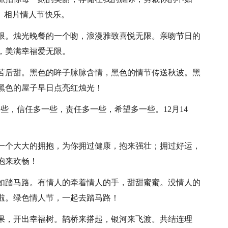
。相片情人节快乐。
无限。烛光晚餐的一个吻，浪漫雅致喜悦无限。亲吻节日的
，美满幸福爱无限。
先苦后甜。黑色的眸子脉脉含情，黑色的情节传送秋波。黑
黑色的屋子早日点亮红烛光！
一些，信任多一些，责任多一些，希望多一些。12月14
"
你一个大大的拥抱，为你拥过健康，抱来强壮；拥过好运，
抱来欢畅！
比如踏马路。有情人的牵着情人的手，甜甜蜜蜜。没情人的
啦。绿色情人节，一起去踏马路！
思果，开出幸福树。鹊桥来搭起，银河来飞渡。共结连理