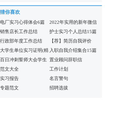
15篇)
猜你喜欢
电厂实习心得体会6篇
2022年实用的新年微信
销售店长工作总结
护士实习个人总结15篇
祝福语65句
行政部年度工作总结
【荐】简历自我评价
大学生单位实习证明(精
入职自我介绍集合15篇
百日冲刺誓师大会学生
置业顾问辞职信
选15篇)
范文大全
工作计划
发言稿
实习报告
名言警句
专题范文
招聘选拔