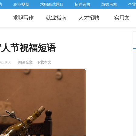
告
职业规划
求职面试题目
招聘选拔
绩效考核
企业
求职写作
就业指南
人才招聘
实用文
情人节祝福短语
:10:08
阅读全文
下载本文