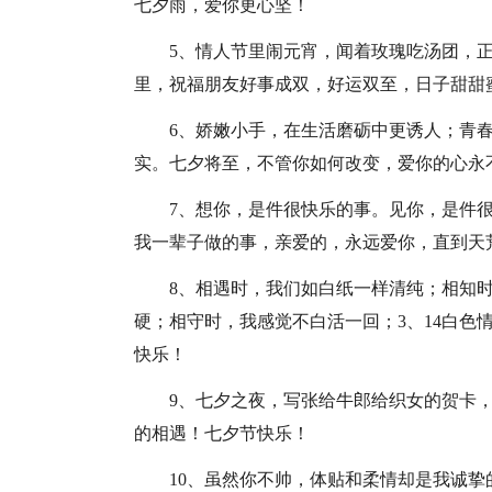
七夕雨，爱你更心坚！
5、情人节里闹元宵，闻着玫瑰吃汤团，
里，祝福朋友好事成双，好运双至，日子甜甜
6、娇嫩小手，在生活磨砺中更诱人；青
实。七夕将至，不管你如何改变，爱你的心永
7、想你，是件很快乐的事。见你，是件
我一辈子做的事，亲爱的，永远爱你，直到天
8、相遇时，我们如白纸一样清纯；相知
硬；相守时，我感觉不白活一回；3、14白色
快乐！
9、七夕之夜，写张给牛郎给织女的贺卡
的相遇！七夕节快乐！
10、虽然你不帅，体贴和柔情却是我诚