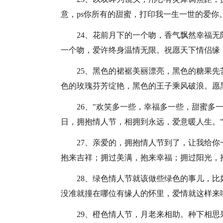
意，ps你所有的甜蜜，打印我一生一世的爱你
24、花前月下的一个吻，香气飘然幸福
一个吻，爱许终身温情无限。祝愿天下情侣缘
25、黑色的裙裾美丽漂亮，黑色的糖果
色的玫瑰芬芳绽艳，黑色的王子乘风破浪。愿
26、"欢笑多一些，幸福多一些，甜蜜多
日，拥抱情人节，相拥到永远，爱意暖人生。
27、亲爱的，拥抱情人节到了，让我给
抱来吉祥；拥过美满，抱来幸福；拥过阳光，
28、绿色情人节就该做些绿色的事儿，
没准就撞在哪位有缘人的怀里，爱情就这样来
29、橙色情人节，月老来相助。种下相