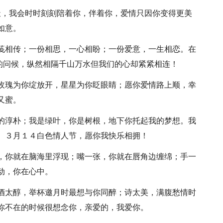
一天，我会时时刻刻陪着你，伴着你，爱情只因你变得更美
如意。
一笺相传；一份相思，一心相盼；一份爱意，一生相恋。在
馨的问候，纵然相隔千山万水但我们的心却紧紧相连！
；玫瑰为你绽放开，星星为你眨眼睛；愿你爱情路上顺，幸
又蜜。
你的淳朴；我是绿叶，你是树根，地下你托起我的梦想。我
。３月１４白色情人节，愿你我快乐相拥！
动，你就在脑海里浮现；嘴一张，你就在唇角边缠绵；手一
动，你在心中。
；酒太醇，举杯邀月时最想与你同醉；诗太美，满腹愁情时
你不在的时候很想念你，亲爱的，我爱你。