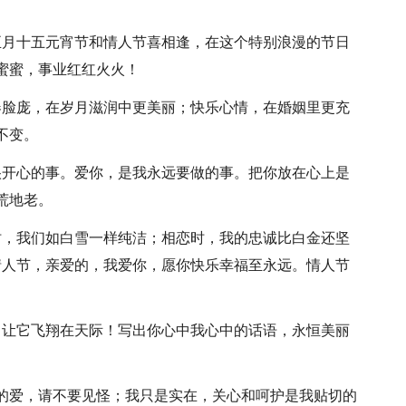
正月十五元宵节和情人节喜相逢，在这个特别浪漫的节日
蜜蜜，事业红红火火！
春脸庞，在岁月滋润中更美丽；快乐心情，在婚姻里更充
不变。
很开心的事。爱你，是我永远要做的事。把你放在心上是
荒地老。
时，我们如白雪一样纯洁；相恋时，我的忠诚比白金还坚
情人节，亲爱的，我爱你，愿你快乐幸福至永远。情人节
，让它飞翔在天际！写出你心中我心中的话语，永恒美丽
挚的爱，请不要见怪；我只是实在，关心和呵护是我贴切的