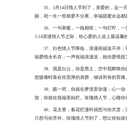
35、3月14日情人节到了，亲爱的，这
丽，祝一生一世相爱不分离，幸福甜蜜永远都
36、一句寒暖，一线相喧；一句叮咛，
3.14浪漫情人节之际，给心爱的人送上最温
37、白色情人节降临，浪漫祝福送不停
福爱情永长存；一声祝福浪漫送，祝你爱情甜
38、我是白云，你是黑土，空中我辉映
想疲倦时靠在你宽厚的肩膀，倾诉所有的苦痛
39、眼一闭，你就在梦境里弥漫；心一
按，你就在祝福里灿烂。玫瑰情人节，心随你
40、花太香，春花烂漫时就想与你共赏
只想与你齐吟。玫瑰情人节到了，想让你知道