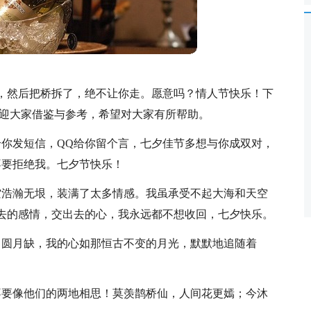
，然后把桥拆了，绝不让你走。愿意吗？情人节快乐！下
欢迎大家借鉴与参考，希望对大家有所帮助。
给你发短信，QQ给你留个言，七夕佳节多想与你成双对，
不要拒绝我。七夕节快乐！
空浩瀚无垠，装满了太多情感。我虽承受不起大海和天空
去的感情，交出去的心，我永远都不想收回，七夕快乐。
月圆月缺，我的心如那恒古不变的月光，默默地追随着
不要像他们的两地相思！莫羡鹊桥仙，人间花更嫣；今沐