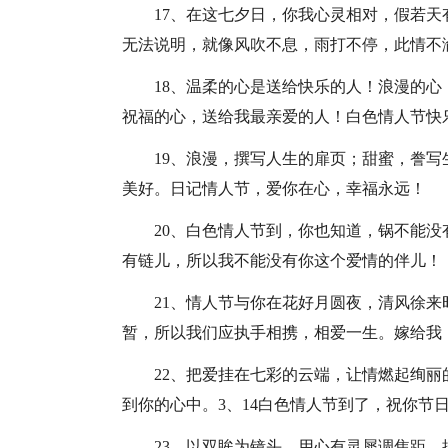
17、在这七夕日，你我心灵相对，假若
无法说明，就像风吹不息，雨打不停，此情不
18、温柔的心是送给快乐的人！浪漫的
祝福的心，送给我最亲爱的人！白色情人节快
19、浪漫，撰写人生的扉页；甜蜜，誊
美好。日记情人节，爱你在心，幸福永远！
20、白色情人节到，你也知道，锅不能
有链儿，所以我不能没有你这个爱情的伴儿！
21、情人节与你在花好月圆夜，清风徐
暂，所以我们应执手相携，相爱一生。嫁给我
22、把爱挂在七彩的云端，让情燃起绚
到你的心中。3、14白色情人节到了，祝你节
23、以双眸为镜头，用心有灵犀调焦距