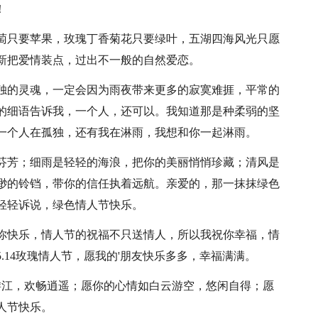
！
葡萄只要苹果，玫瑰丁香菊花只要绿叶，五湖四海风光只愿
新把爱情装点，过出不一般的自然爱恋。
孤独的灵魂，一定会因为雨夜带来更多的寂寞难捱，平常的
的细语告诉我，一个人，还可以。我知道那是种柔弱的坚
一个人在孤独，还有我在淋雨，我想和你一起淋雨。
成芬芳；细雨是轻轻的海浪，把你的美丽悄悄珍藏；清风是
渺的铃铛，带你的信任执着远航。亲爱的，那一抹抹绿色
轻轻诉说，绿色情人节快乐。
祝你快乐，情人节的祝福不只送情人，所以我祝你幸福，情
.14玫瑰情人节，愿我的'朋友快乐多多，幸福满满。
浪游江，欢畅逍遥；愿你的心情如白云游空，悠闲自得；愿
人节快乐。