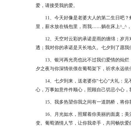
爱，请接受我的爱。
11、今天好像是老婆大人的第二生日吧
里，薪水放在钱包里，而我……躺在床上^_^
12、天空对云彩的承诺是雨的缠绵；岁
透；我对你的承诺是天长地久。七夕到了愿我
13、银河再光亮也比不过我们爱情的灿
夕之夜与你深情依偎在葡萄架下，祈求永远依
14、七夕到来，送老婆你"七心"大礼：
心，万事如意件件顺心，照顾自己切忌小心，
15、我多热望你我之间有一道鹊桥，将
16、月光如水，照耀着你美丽的面庞；
变。葡萄酒情人节，让你我牵手，共同畅饮爱