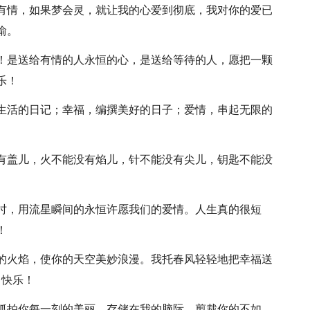
天有情，如果梦会灵，就让我的心爱到彻底，我对你的爱已
渝。
心！是送给有情的人永恒的心，是送给等待的人，愿把一颗
乐！
写生活的日记；幸福，编撰美好的日子；爱情，串起无限的
没有盖儿，火不能没有焰儿，针不能没有尖儿，钥匙不能没
来时，用流星瞬间的永恒许愿我们的爱情。人生真的很短
！
丽的火焰，使你的天空美妙浪漫。我托春风轻轻地把幸福送
日快乐！
，抓拍你每一刻的美丽，存储在我的脑际，剪裁你的不如