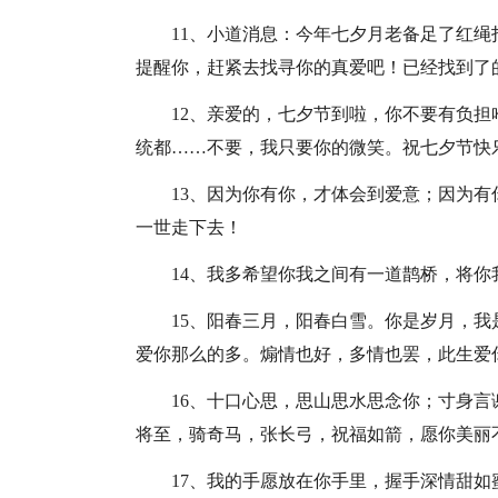
11、小道消息：今年七夕月老备足了红
提醒你，赶紧去找寻你的真爱吧！已经找到了
12、亲爱的，七夕节到啦，你不要有负
统都……不要，我只要你的微笑。祝七夕节快
13、因为你有你，才体会到爱意；因为
一世走下去！
14、我多希望你我之间有一道鹊桥，将
15、阳春三月，阳春白雪。你是岁月，
爱你那么的多。煽情也好，多情也罢，此生爱
16、十口心思，思山思水思念你；寸身
将至，骑奇马，张长弓，祝福如箭，愿你美丽
17、我的手愿放在你手里，握手深情甜