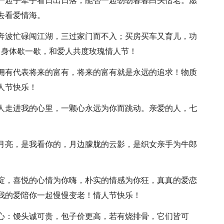
否一起手牵手看日出日落，能否一起朝朝暮暮白头偕老。愿
去看爱情海。
；奔波忙碌闯江湖，三过家门而不入；买房买车又育儿，功
，身体歇一歇，和爱人共度玫瑰情人节！
的拥有代表将来的富有，将来的富有就是永远的追求！物质
人节快乐！
别人走进我的心里，一颗心永远为你而跳动。亲爱的人，七
轮月亮，是我看你的，月边朦胧的云影，是织女亲手为牛郎
你绽，喜悦的心情为你嗨，朴实的情感为你狂，真真的爱恋
我的爱陪你一起慢慢变老！情人节快乐！
在心：馒头诚可贵，包子价更高，若有烧排骨，它们皆可