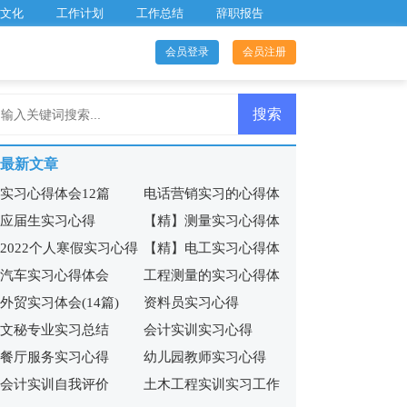
文化
工作计划
工作总结
辞职报告
会员登录
会员注册
最新文章
实习心得体会12篇
电话营销实习的心得体
应届生实习心得
【精】测量实习心得体
会
2022个人寒假实习心得
【精】电工实习心得体
会
汽车实习心得体会
工程测量的实习心得体
会
外贸实习体会(14篇)
资料员实习心得
会14篇
文秘专业实习总结
会计实训实习心得
餐厅服务实习心得
幼儿园教师实习心得
会计实训自我评价
土木工程实训实习工作