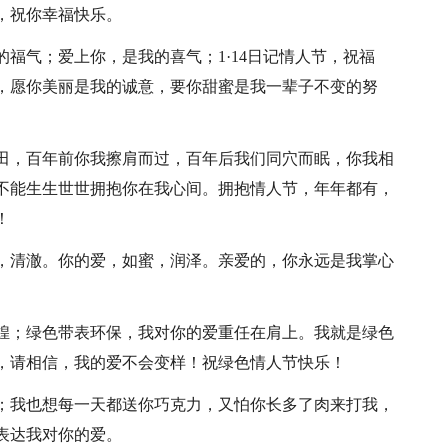
，祝你幸福快乐。
的福气；爱上你，是我的喜气；1·14日记情人节，祝福
，愿你美丽是我的诚意，要你甜蜜是我一辈子不变的努
桑田，百年前你我擦肩而过，百年后我们同穴而眠，你我相
不能生生世世拥抱你在我心间。拥抱情人节，年年都有，
！
泉，清澈。你的爱，如蜜，润泽。亲爱的，你永远是我掌心
辉煌；绿色带表环保，我对你的爱重任在肩上。我就是绿色
，请相信，我的爱不会变样！祝绿色情人节快乐！
钱；我也想每一天都送你巧克力，又怕你长多了肉来打我，
表达我对你的爱。