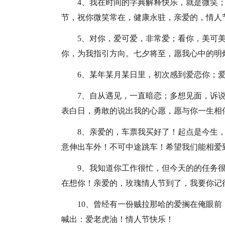
4、我在时间的字典解释快乐，就是微笑
节，祝你微笑常在，健康永驻，亲爱的，情人
5、对你，爱可爱，非常爱；看你，美可
你，为我指引方向。七夕将至，愿我心中的明
6、某年某月某日里，初次感到爱恋你；
7、自从遇见，一直暗恋；多想见面，诉说
表白日，勇敢的说出我的心愿，愿与你一生相
8、亲爱的，车票我买好了！起点是今生
意伸出车外！不可中途跳车！希望我们能相爱
9、我知道你工作很忙，但今天的的任务
在想你！亲爱的，玫瑰情人节到了，我要你记
10、曾经有一份贼拉那哈的爱搁在俺眼
喊出：爱老虎油！情人节快乐！