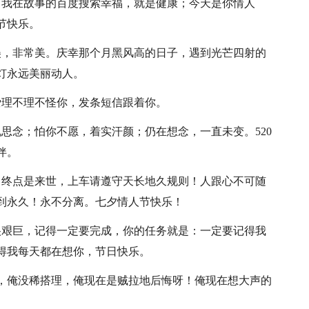
；我在故事的百度搜索幸福，就是健康；今天是你情人
节快乐。
美，非常美。庆幸那个月黑风高的日子，遇到光芒四射的
灯永远美丽动人。
爱理不理不怪你，发条短信跟着你。
思念；怕你不愿，着实汗颜；仍在想念，一直未变。520
伴。
，终点是来世，上车请遵守天长地久规则！人跟心不可随
到永久！永不分离。七夕情人节快乐！
很艰巨，记得一定要完成，你的任务就是：一定要记得我
得我每天都在想你，节日快乐。
前，俺没稀搭理，俺现在是贼拉地后悔呀！俺现在想大声的