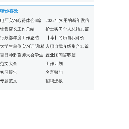
心得体会
猜你喜欢
电厂实习心得体会6篇
2022年实用的新年微信
销售店长工作总结
护士实习个人总结15篇
祝福语65句
行政部年度工作总结
【荐】简历自我评价
大学生单位实习证明(精
入职自我介绍集合15篇
百日冲刺誓师大会学生
置业顾问辞职信
选15篇)
范文大全
工作计划
发言稿
实习报告
名言警句
专题范文
招聘选拔