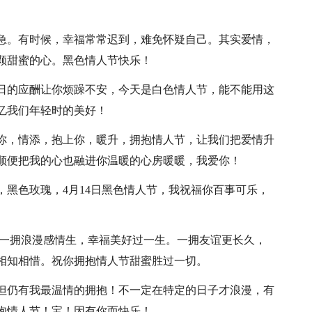
心急。有时候，幸福常常迟到，难免怀疑自己。其实爱情，
颗甜蜜的心。黑色情人节快乐！
每日的应酬让你烦躁不安，今天是白色情人节，能不能用这
忆我们年轻时的美好！
上你，情添，抱上你，暖升，拥抱情人节，让我们把爱情升
顺便把我的心也融进你温暖的心房暖暖，我爱你！
，黑色玫瑰，4月14日黑色情人节，我祝福你百事可乐，
抱，一拥浪漫感情生，幸福美好过一生。一拥友谊更长久，
相知相惜。祝你拥抱情人节甜蜜胜过一切。
，但仍有我最温情的拥抱！不一定在特定的日子才浪漫，有
拥抱情人节！宝！因有你而快乐！