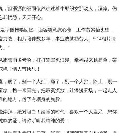
玫瑰，但沥沥的细雨依然讲述着牛郎织女那动人，凄凉。伤
忘却忧愁，天天开心。
，发型服饰唤回忆，面容笑意慰心藉，工作劳累抬头望，
力战，相片陪伴数多年，事业成就功劳大。9.14相片情
力。"
，风霜雪雨多考验，打打骂骂也浪漫。幸福越来越简单，茶
花艳！情人节快乐！
人逛；病了，别一个人扛；痛了，别一个人挡；路上，别一
蜜糖，携一米阳光，把寂寞流放，让浪漫登场，一起走人
靠的地方，倦了有栖身的胸膛。
有些崇拜，绝对坦白！娱乐的时代，喜欢一个人发呆，想你
纯粹的爱，请你听听我纯纯的爱！