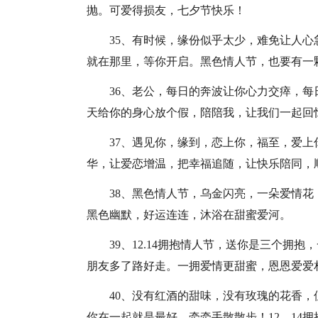
抛。可爱得损友，七夕节快乐！
35、有时候，缘份似乎太少，难免让人
就在那里，等你开启。黑色情人节，也要有一
36、老公，每日的奔波让你心力交瘁，
天给你的身心放个假，陪陪我，让我们一起回
37、遇见你，缘到，恋上你，福至，爱
华，让爱恋增温，把幸福追随，让快乐陪同，
38、黑色情人节，乌金闪亮，一朵爱情花
黑色幽默，好运连连，沐浴在甜蜜爱河。
39、12.14拥抱情人节，送你是三个拥
朋友多了路好走。一拥爱情更甜蜜，恩恩爱爱
40、没有红酒的甜味，没有玫瑰的花香
你在一起就是最好，牵牵手散散步！12，14