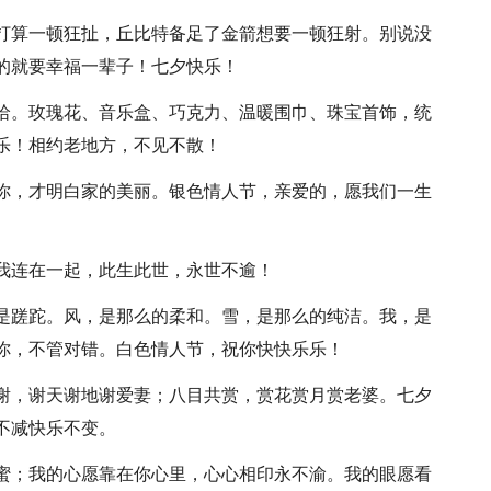
绳打算一顿狂扯，丘比特备足了金箭想要一顿狂射。别说没
的就要幸福一辈子！七夕快乐！
担哈。玫瑰花、音乐盒、巧克力、温暖围巾、珠宝首饰，统
乐！相约老地方，不见不散！
有你，才明白家的美丽。银色情人节，亲爱的，愿我们一生
你我连在一起，此生此世，永世不逾！
我是蹉跎。风，是那么的柔和。雪，是那么的纯洁。我，是
你，不管对错。白色情人节，祝你快快乐乐！
言谢，谢天谢地谢爱妻；八目共赏，赏花赏月赏老婆。七夕
不减快乐不变。
如蜜；我的心愿靠在你心里，心心相印永不渝。我的眼愿看