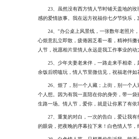
23、虽然没有西方情人节时铺天盖地的
感的爱情故事。我在远方祝福你七夕节快乐，
24、"办公桌上风景线，一张数年老照片
心烦意乱立即散，疲倦困乏看一看，精神抖擞奋
人节，祝愿相片里情人永远是我工作事业的动
25、少年夫妻老来伴，一路走来手相牵
余饭后唠嗑玩，情人节里微信见，祝福老伴如
26、烦了，别一个人藏；上街，别一个
个人想。因为有我一直陪在你的身旁，带一袋
生路一场。情人节，爱你，就是让你累了有依
27、重复的对白，一次的告白，爱让我
的眼袋，把夜晚的序幕拉下来！白色情人节，