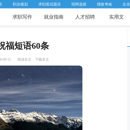
告
职业规划
求职面试题目
招聘选拔
绩效考核
企业
求职写作
就业指南
人才招聘
实用文
祝福短语60条
:09:55
阅读全文
下载本文