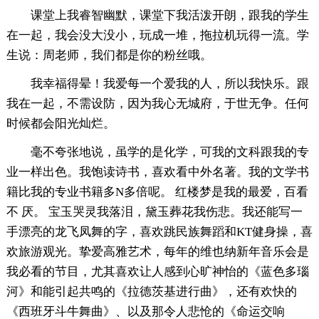
课堂上我睿智幽默，课堂下我活泼开朗，跟我的学生
在一起，我会没大没小，玩成一堆，拖拉机玩得一流。学
生说：周老师，我们都是你的粉丝哦。
我幸福得晕！我爱每一个爱我的人，所以我快乐。跟
我在一起，不需设防，因为我心无城府，于世无争。任何
时候都会阳光灿烂。
毫不夸张地说，虽学的是化学，可我的文科跟我的专
业一样出色。我饱读诗书，喜欢看中外名著。我的文学书
籍比我的专业书籍多N多倍呢。 红楼梦是我的最爱，百看
不 厌。 宝玉哭灵我落泪，黛玉葬花我伤悲。我还能写一
手漂亮的龙飞凤舞的字，喜欢跳民族舞蹈和KT健身操，喜
欢旅游观光。挚爱高雅艺术，每年的维也纳新年音乐会是
我必看的节目，尤其喜欢让人感到心旷神怡的《蓝色多瑙
河》和能引起共鸣的《拉德茨基进行曲》，还有欢快的
《西班牙斗牛舞曲》、以及那令人悲怆的《命运交响