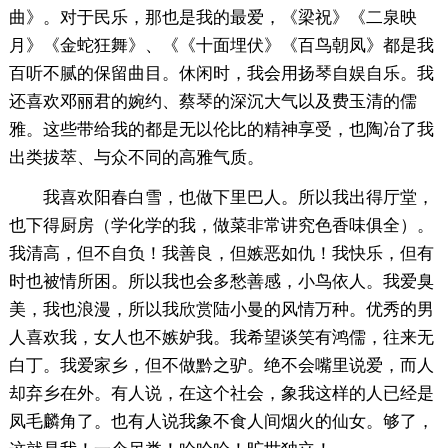
曲》。对于民乐，那也是我的最爱，《梁祝》《二泉映
月》《金蛇狂舞》、《《十面埋伏》《百鸟朝凤》都是我
百听不腻的保留曲目。休闲时，我会用扬琴自娱自乐。我
还喜欢邓丽君的婉约、蔡琴的深沉大气以及费玉清的儒
雅。这些带给我的都是无以伦比的精神享受，也陶冶了我
出类拔萃、与众不同的高雅气质。
我喜欢阳春白雪，也做下里巴人。所以我出得厅堂，
也下得厨房（学化学的我，做菜非常讲究色香味俱全）。
我清高，但不自负！我善良，但嫉恶如仇！我快乐，但有
时也被情所困。所以我也会多愁善感，小鸟依人。我爱臭
美，我也浪漫，所以我欣赏陆小曼的风情万种。优秀的男
人喜欢我，女人也不嫉妒我。我希望谈笑有鸿儒，往来无
白丁。我爱家乡，但不做黔之驴。绝不会嘴里说爱，而人
却弃乡在外。有人说，在这个社会，象我这样的人已经是
凤毛麟角了。也有人说我象不食人间烟火的仙女。够了，