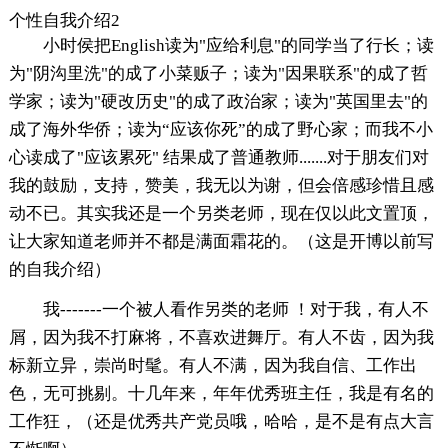
个性自我介绍2
小时侯把English读为"应给利息"的同学当了行长；读
为"阴沟里洗"的成了小菜贩子；读为"因果联系"的成了哲
学家；读为"硬改历史"的成了政治家；读为"英国里去"的
成了海外华侨；读为“应该你死”的成了野心家；而我不小
心读成了"应该累死" 结果成了普通教师.......对于朋友们对
我的鼓励，支持，赞美，我无以为谢，但会倍感珍惜且感
动不已。其实我还是一个另类老师，现在仅以此文置顶，
让大家知道老师并不都是满面霜花的。（这是开博以前写
的自我介绍）
我-------一个被人看作另类的老师 ！对于我，有人不
屑，因为我不打麻将，不喜欢进舞厅。有人不齿，因为我
标新立异，崇尚时髦。有人不满，因为我自信、工作出
色，无可挑剔。十几年来，年年优秀班主任，我是有名的
工作狂，（还是优秀共产党员哦，哈哈，是不是有点大言