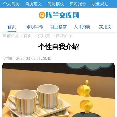
个人简历
简历范文
简历模板
实习报告
职业规划
求职面试题
招聘选拔
绩效考核
企业文化
工作计划
目
工作总结
辞职报告
首页
求职写作
就业指南
人才招聘
实用文
当前位置：
首页
>
实用文
>
自我介绍
个性自我介绍
时间：2025-03-02 21:28:45