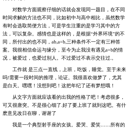
对数学方面观察仔细的话就会发现同一题目，在不同
时间求解的方法也不同，比如初中与高中相比，虽然数学
有时会选取简便方法，可是学生注重的是学习其中的方
法，可以复杂。感情也是这样的，是根据“外界环境”的不
同，所付出的也不同，ab,a=b,三种条件不一定有三种答
案。我很相信命运与缘分，至今为止我没有遇见a=b的情
况，被爱过，也爱过别人。不过爱过不表示交往过.。
工作就 是三点一直线，上班，吃饭，睡觉。至于未来
吗!需要一段时间的推理，论证。我很喜欢做梦了，尤其
是白天。嘿嘿！没想到吧！这把年纪了还有梦想哦！
从文字方面就应该看的出我的性格了吧！考虑很多，
可又很唐突。不是很心细了.好了要上班了就到这吧。有什
麽意见改日在聊，谢谢了
我是一个典型射手座的女孩。爱哭、爱笑……所有的