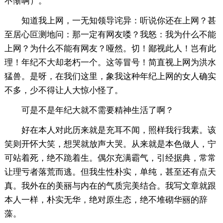
不惭啊）。
知道我上网，一无知领导诧异：听说你还在上网？甚
至居心叵测地问：那一定有网友喽？我怒：我为什么不能
上网？为什么不能有网友？哑然。切！鄙视此人！岂有此
理！年纪不大却老朽一个。这等冒号！简直视上网为洪水
猛兽。是呀，在我们这里，象我这种年纪上网的女人确实
不多，少不得让人大惊小怪了。
可是不是年纪大就不需要精神生活了啊？
好在本人对此历来就是充耳不闻，照样我行我素。该
笑则开怀大笑，想哭就放声大哭。从来就是本色做人，宁
可站着死，绝不跪着生。偶尔充满霸气，引经据典，常常
让理亏者落荒而逃。但我生性朴实，单纯，甚至还有点天
真。我外在的美丽与内在的气质完美结合。我写文章就跟
本人一样，朴实无华，绝对原生态，绝不堆砌华丽的辞
藻。