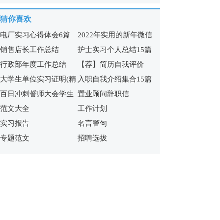
15篇
猜你喜欢
电厂实习心得体会6篇
2022年实用的新年微信
销售店长工作总结
护士实习个人总结15篇
祝福语65句
行政部年度工作总结
【荐】简历自我评价
大学生单位实习证明(精
入职自我介绍集合15篇
百日冲刺誓师大会学生
置业顾问辞职信
选15篇)
范文大全
工作计划
发言稿
实习报告
名言警句
专题范文
招聘选拔