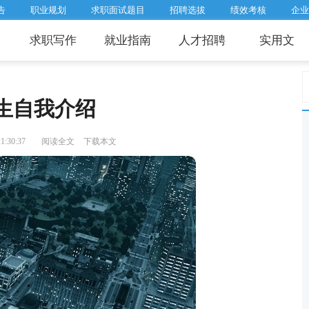
告
职业规划
求职面试题目
招聘选拔
绩效考核
企业
求职写作
就业指南
人才招聘
实用文
生自我介绍
:30:37
阅读全文
下载本文